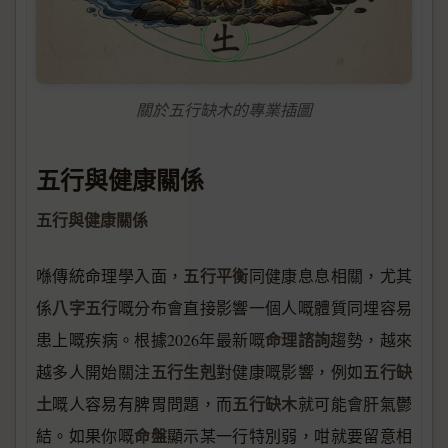
關於五行缺木的專業插圖
五行與健康關係
五行與健康關係
五行平衡
喺傳統命理學入面，
同健康息息相關，尤其
八字五行
係
嘅分布會直接影響一個人嘅體質同埋容易
命理諮詢
患上嘅疾病。根據2026年最新嘅
趨勢，越來
五行生剋
五行缺
越多人開始關注
對健康嘅影響，例如
土
五行缺木
嘅人容易有脾胃問題，而
就可能會肝氣鬱
命盤
結。如果你嘅
顯示某一行特別弱，咁就要留意相