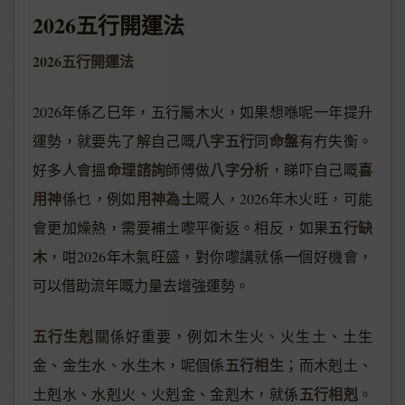
2026五行開運法
2026五行開運法
2026年係乙巳年，五行屬木火，如果想喺呢一年提升
八字五行
命盤
運勢，就要先了解自己嘅
同
有冇失衡。
命理諮詢
八字分析
喜
好多人會搵
師傅做
，睇吓自己嘅
用神
用神為土
係乜，例如
嘅人，2026年木火旺，可能
五行缺
會更加燥熱，需要補土嚟平衡返。相反，如果
木
，咁2026年木氣旺盛，對你嚟講就係一個好機會，
可以借助流年嘅力量去增強運勢。
五行生剋
關係好重要，例如木生火、火生土、土生
五行相生
金、金生水、水生木，呢個係
；而木剋土、
五行相剋
土剋水、水剋火、火剋金、金剋木，就係
。