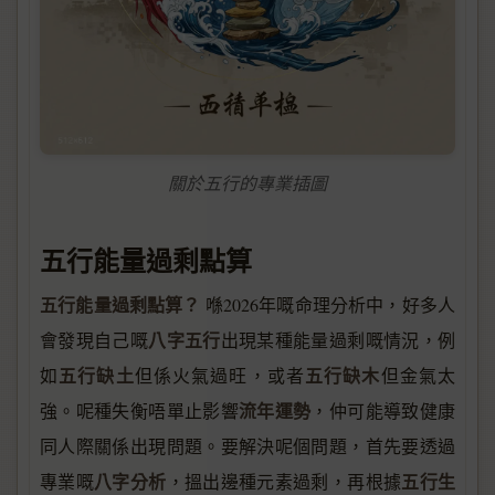
關於五行的專業插圖
五行能量過剩點算
五行能量過剩點算？
喺2026年嘅命理分析中，好多人
八字五行
會發現自己嘅
出現某種能量過剩嘅情況，例
五行缺土
五行缺木
如
但係火氣過旺，或者
但金氣太
流年運勢
強。呢種失衡唔單止影響
，仲可能導致健康
同人際關係出現問題。要解決呢個問題，首先要透過
八字分析
五行生
專業嘅
，搵出邊種元素過剩，再根據