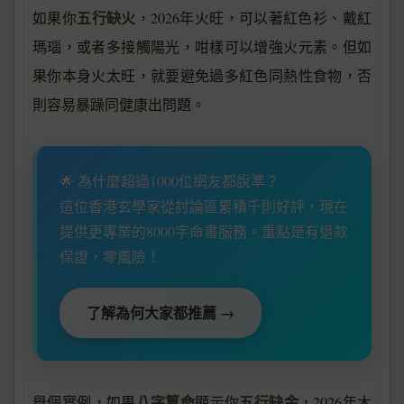
五行缺火
如果你
，2026年火旺，可以著紅色衫、戴紅
瑪瑙，或者多接觸陽光，咁樣可以增強火元素。但如
果你本身火太旺，就要避免過多紅色同熱性食物，否
則容易暴躁同健康出問題。
🌟 為什麼超過1000位網友都說準？
這位香港玄學家從討論區累積千則好評，現在
提供更專業的8000字命書服務。重點是有退款
保證，零風險！
了解為何大家都推薦 →
八字算命
五行缺金
舉個實例，如果
顯示你
，2026年木