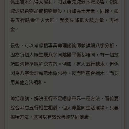
係土被木剋得太犀利，咁就要先減弱木嘅影響，例如
減少綠色物品或植物擺設，再加強土元素。同樣，如
五行缺金
果
但火太旺，就要先降低火嘅力量，再補
金。
命理諮詢
八字分析
最後，可以考慮搵專業
師做詳細
，
生辰八字
陰陽平衡
因為每個人嘅
同
都唔同，冇一個放
五行缺木
諸四海皆準嘅解決方案。例如，有人
，但係
八字命理
因為
顯示木係忌神，反而唔適合補木，而要
用其他方法調和。
五行不足
總括嚟講，解決
唔係單靠一種方法，而係要
五行相生相剋
命盤
綜合考慮
、個人
同生活環境。只要
搵啱方法，就可以有效改善運勢同健康！