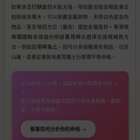
五行缺金
如果係
但木氣太強，咁就要加強金嘅能量去
剋制過多嘅木。可以佩戴金屬飾物、多用白色或金色
物品，甚至喺西方位（屬金）擺放金屬風鈴。專業嘅
命理諮詢
喜用神
會建議你根據
去選擇合適嘅補救方
用神為土
法，例如若
，就可以多接觸黃色物品、住近
山邊，或者從事房地產等屬土行業嚟平衡命格。
📊 8000字 × 25頁 × 涵蓋未來10年流年分析 =
？
這可能是我見過最完整的八字命書服務。重點
是：不準可退款！
看看如何分析你的命格 →