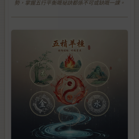
勢，掌握五行平衡嘅祕訣都係不可或缺嘅一課。