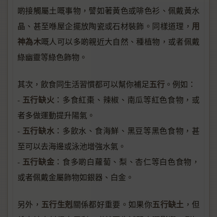
啲接觸屬土嘅事物，譬如著黃色或啡色衫、佩戴黃水
用
晶、甚至喺屋企擺放陶瓷或石材裝飾。同樣道理，
神為木
嘅人可以多啲親近大自然、種植物，或者佩戴
綠幽靈等綠色飾物。
五行
其次，飲食同生活習慣都可以幫你補足
。例如：
五行缺火
-
：多食紅棗、辣椒、南瓜等紅色食物，或
者多做運動提升陽氣。
五行缺水
-
：多飲水、食海鮮、黑豆等黑色食物，甚
至可以去海邊或泳池增強水氣。
五行缺金
-
：食多啲白蘿蔔、梨、杏仁等白色食物，
或者佩戴金屬飾物如銀器、白金。
五行生剋
五行缺土
另外，
關係都好重要。如果你
，但