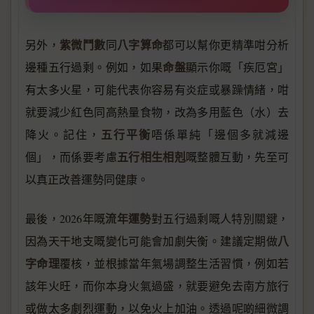
紫微鬥數
八字算命
另外，
同
都可以幫你更精準咁分析
命盤
邊種五行過剩。例如，如果
顯示你嘅「疾厄宮」
有太多火星，可能代表你容易有炎症或暴躁情緒，咁
就要減少紅色同高熱量食物，改為多用藍色（水）去
五行平衡
降火。記住，
唔係單純「邊個多就減邊
五行相生相剋
個」，而係要考慮
嘅整體互動，先至可
以真正改善運勢同健康。
流年運勢
最後，2026年嘅
對五行過剩嘅人特別關鍵，
八
因為天干地支嘅變化可能會加劇失衡。建議定期做
字命理
覆核，並根據當年氣場調整生活習慣，例如若
該年火旺，而你本身火氣過盛，就要避免去南方旅行
或做太多劇烈運動，以免火上加油。透過呢啲細微調