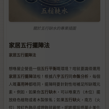
關於五行缺水的專業插圖
家居五行擺陣法
家居五行擺陣法
五行平衡
想喺屋企營造一個
嘅環境？咁就要識得運用
家居五行擺陣法
八字五行
命盤分析
啦！根據
同
，每個
喜用神
人嘅
都唔同，擺陣時要針對性咁補足所缺嘅元
五行缺木
素。例如，如果你
，可以喺東方（木位）擺
五行缺火
放綠色植物或者木製傢俬；如果
，南方（火
位）放紅色飾品或燈飾就最啱。呢啲擺設唔單止美化