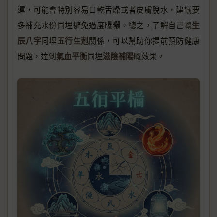
運，可能會特別容易口乾舌燥或者皮膚脫水，建議要
生
多補充水份同埋避免過度曝曬。總之，了解自己嘅
辰八字
五行生剋
同埋
關係，可以幫助你提前預防健康
氣血平衡
滋陰補陽
問題，達到
同埋
嘅效果。