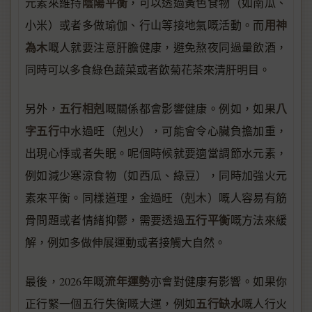
陰陽平衡
元素來維持
，可以透過黃色食物（如南瓜、
用神
小米）或者多做瑜伽、行山等接地氣嘅活動。而
為木
嘅人就要注意肝膽健康，避免熬夜同過量飲酒，
同時可以多食綠色蔬菜或者飲菊花茶來清肝明目。
五行相剋
八
另外，
嘅關係都會影響健康。例如，如果
字五行
中水過旺（剋火），可能會令心臟負擔加重，
出現心悸或者失眠。呢個時候就要適當調節水元素，
例如減少寒涼食物（如西瓜、綠豆），同時加強火元
素來平衡。同樣道理，金過旺（剋木）嘅人容易有筋
五行平衡
骨問題或者情緒抑鬱，需要透過
嘅方法來緩
解，例如多做伸展運動或者接觸大自然。
流年運勢
最後，2026年嘅
亦會對健康有影響。如果你
五行缺水
正行緊一個五行失衡嘅大運，例如
嘅人行火