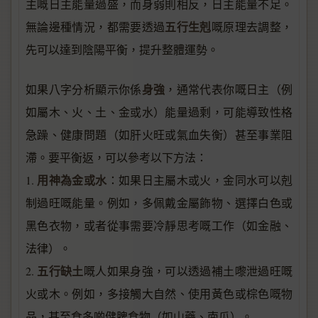
主嘅日主能量過盛，而身弱則相反，日主能量不足。
五行生剋
無論邊種情況，都需要透過
嘅原理去調整，
先可以達到陰陽平衡，提升整體運勢。
身強
如果八字分析顯示你係
，通常代表你嘅日主（例
如屬木、火、土、金或水）能量過剩，可能導致性格
急躁、健康問題（如肝火旺或氣血失衡）甚至事業阻
滯。要平衡返，可以參考以下方法：
用神為金或水
1.
：如果日主屬木或火，金同水可以剋
制過旺嘅能量。例如，多佩戴金屬飾物、選擇白色或
黑色衣物，或者從事需要冷靜思考嘅工作（如金融、
法律）。
五行缺土
2.
嘅人如果身強，可以透過補土嚟泄過旺嘅
火或木。例如，多接觸大自然、使用黃色或棕色嘅物
品，甚至食多啲健脾食物（如山藥、南瓜）。