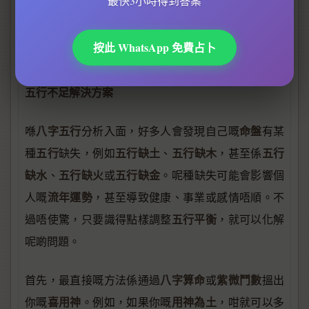
最快3小時得到答案
關於五行生剋的專業插圖
按此 WhatsApp 免費占卜
五行不足解決方案
五行不足解決方案
八字五行
命盤
喺
分析入面，好多人會發現自己嘅
有某
五行
五行缺土
五行缺木
五行
種
缺失，例如
、
，甚至係
缺水
五行缺火
五行缺金
、
或
。呢種缺失可能會影響個
流年運勢
人嘅
，甚至導致健康、事業或感情唔順。不
五行平衡
過唔使驚，只要識得點樣調整
，就可以化解
呢啲問題。
八字算命
紫微鬥數
首先，最直接嘅方法係通過
或
搵出
喜用神
用神為土
你嘅
。例如，如果你嘅
，咁就可以多