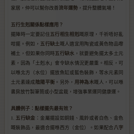
流年運勢
家居，仲可以幫你改善
，提升整體氣場！
五行生剋關係點樣應用？
五行相生相剋
擺陣時一定要記住
嘅原理，千祈唔好亂
五行缺土
咁擺。例如，
嘅人適宜用陶瓷或黃色物品嚟
五行缺水
補土，但如果你同時
，就要避免擺太多土元
素，因為「土剋水」會令缺水情況更嚴重。相反，可
以喺北方（水位）擺放魚缸或藍色裝飾，等水元素同
陰陽平衡
用神為木
土元素達成
。另外，
嘅人，可以喺
書房放竹製筆筒或小型盆栽，增強事業運同健康運。
具體例子：點樣擺先最有效？
五行缺金
1.
：金屬擺設如銅錢、風鈴或者白色、金色
八字
嘅裝飾品，最適合擺喺西方（金位）。如果配合