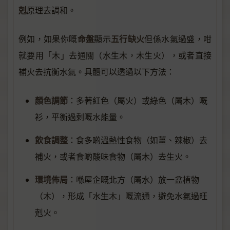
剋
原理去調和。
命盤
五行缺火
例如，如果你嘅
顯示
但係水氣過盛，咁
就要用「木」去通關（水生木，木生火），或者直接
補火去抗衡水氣。具體可以透過以下方法：
顏色調節
：多著紅色（屬火）或綠色（屬木）嘅
衫，平衡過剩嘅水能量。
飲食調整
：食多啲溫熱性食物（如薑、辣椒）去
補火，或者食啲酸味食物（屬木）去生火。
環境佈局
：喺屋企嘅北方（屬水）放一盆植物
（木），形成「水生木」嘅流通，避免水氣過旺
剋火。