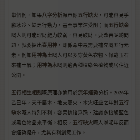
八字分析
五行缺火
舉個例，如果
顯示你
，可能容易手
五行缺金
腳冰冷、缺乏行動力，甚至事業運受阻；而
嘅人則可能理財能力較弱，容易破財。要改善呢啲問
喜用神
題，就要搵出
，即係命中最需要補充嘅五行元
用神為土
素。例如
嘅人可以多穿黃色衣物、佩戴玉石
用神為木
來補土氣；
嘅則適合種植綠色植物或居住近
公園。
五行相生相剋
流年運勢
嘅原理亦適用於
分析。2026年
五行
乙巳年，天干屬木、地支屬火，木火旺盛之年對
缺水
嘅人特別不利，容易情緒浮躁，建議多接觸藍色
五行缺火
或黑色物品來平衡。相反，
嘅人喺呢年反而
會運勢提升，尤其有利創意工作。