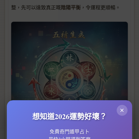
陰陽平衡
整，先可以達致真正嘅
，令運程更順暢。
×
想知道2026運勢好壞？
免費奇門遁甲占卜