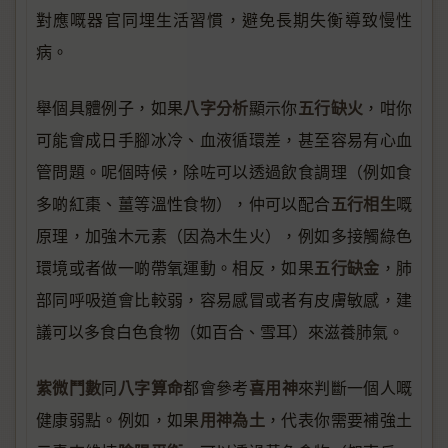
對應嘅器官同埋生活習慣，避免長期失衡導致慢性
病。
八字分析
五行缺火
舉個具體例子，如果
顯示你
，咁你
可能會成日手腳冰冷、血液循環差，甚至容易有心血
管問題。呢個時候，除咗可以透過飲食調理（例如食
五行相生
多啲紅棗、薑等溫性食物），仲可以配合
嘅
原理，加強木元素（因為木生火），例如多接觸綠色
五行缺金
環境或者做一啲帶氧運動。相反，如果
，肺
部同呼吸道會比較弱，容易感冒或者有皮膚敏感，建
議可以多食白色食物（如百合、雪耳）來滋養肺氣。
紫微鬥數
八字算命
喜用神
同
都會參考
來判斷一個人嘅
用神為土
健康弱點。例如，如果
，代表你需要補強土