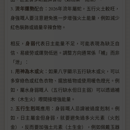
流年運勢
3.
配合：2026年流年屬蛇，五行火土較旺，
身強嘅人要注意避免進一步增強火土能量，例如減少
紅色裝飾或過量辛辣食物。
身弱
相反，
代表日主能量不足，可能表現為缺乏自
信、易疲勞或運勢低迷。調整方向通常係「補」而非
「泄」：
用神為木或火
1.
：如果八字顯示五行缺木或火，可以
多穿綠色或紅色衣物、擺放植物或使用暖色燈光。例
如，屬水身弱嘅人（五行缺水但日主弱）可以透過補
木（木生火）嚟間接增強能量。
五行生剋
2.
嘅應用：身弱嘅人忌諱被過度剋制。例
如，日主屬金但身弱，就要避免過多火元素（火剋
金），反而要加強土元素（土生金），例如佩戴玉器