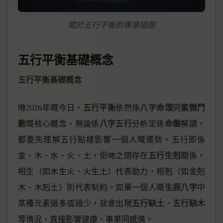
關於五行平衡的專業插圖
五行平衡基礎概念
五行平衡基礎概念
五行平衡
八字命理
紫微鬥
喺2026年嘅今日，
依然係
同
數
八字五行
命盤
嘅核心概念，無論係
分析定係
解讀，
都要先理解五行點樣影響一個人嘅運勢。五行即係
五行生剋
金、木、水、火、土，佢哋之間存在
關係，
相生（如木生火、火生土）代表助力，相剋（如金剋
生辰八字
木、木剋土）則代表制約。如果一個人嘅
中
五行缺土
五行缺木
某種元素過多或過少，就會出現
、
等情況，直接影響健康、事業同感情。