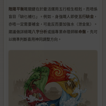
陰陽平衡
嘅關鍵在於靈活運用五行相生相剋，而唔係
五行缺金
盲目「缺乜補乜」。例如，身強嘅人即使
，
亦唔一定需要補金，可能反而要加強水（泄金氣）。
八字分析
命盤
建議做詳細嘅
或搵專業命理師睇
，先可
以精準判斷喜用神同調整方向。