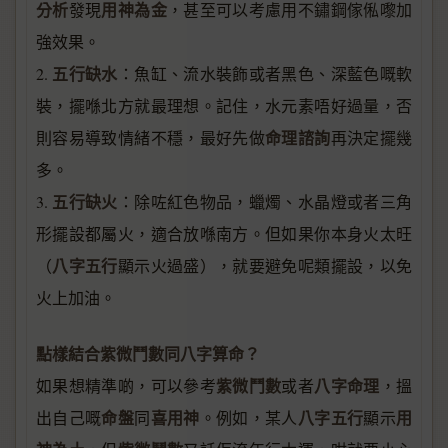
分析
用神為金
發現
，甚至可以考慮用不鏽鋼傢俬嚟加
強效果。
五行缺水
2.
：魚缸、流水裝飾或者黑色、深藍色嘅軟
裝，擺喺北方就最理想。記住，水元素唔好過量，否
命理諮詢
則容易導致情緒不穩，最好先做
再決定擺幾
多。
五行缺火
3.
：除咗紅色物品，蠟燭、水晶燈或者三角
形擺設都屬火，適合放喺南方。但如果你本身火太旺
八字五行
（
顯示火過盛），就要避免呢類擺設，以免
火上加油。
點樣結合紫微鬥數同八字算命？
紫微鬥數
八字命理
如果想精準啲，可以參考
或者
，搵
命盤
喜用神
八字五行
用
出自己嘅
同
。例如，某人
顯示