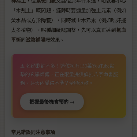
神為土
紫微鬥數
，但
又話佢流年行木運，咁就要小心
「木剋土」嘅問題，擺陣時要適量加強土元素（例如
黃水晶或方形陶瓷），同時減少木元素（例如唔好擺
氣血
太多植物）。呢種細緻嘅調整，先可以真正達到
平衡
滋陰補陽
同
嘅效果。
⚠️ 名額剩餘不多！這位擁有130萬YouTube點
擊的玄學師傅，正在限量提供詳批八字命書服
務。14天內覺得不準？全額退款。
把握最後機會預約 →
常見錯誤同注意事項