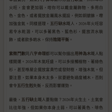
火旺，金會更加弱，咁你可以戴金屬飾物、多用白
色、金色，或者擺放金屬風水擺設，例如銅貔貅，嚟
五行缺水
加強金氣。同樣道理，
嘅人，2026年火旺容
易令水乾涸，可以多著黑色、藍色衫，擺放流水裝
陰陽平衡
飾，或者飲多啲水，保持
。
紫微鬥數
八字命理
用神為木
同
都可以幫你搵出
嘅人點
樣開運。2026年木氣旺盛，可以多接觸植物、著綠色
衫，甚至喺屋企擺放富貴竹或發財樹，增強木氣。但
要注意，如果本身木太多，就要避免過度補木，否則
五行生剋
會令
失衡，反而影響運勢。
五行缺土
最後，
嘅人要點做？2026年火生土，土氣會
比往年強，但如果你本身土弱，可以著黃色、啡色