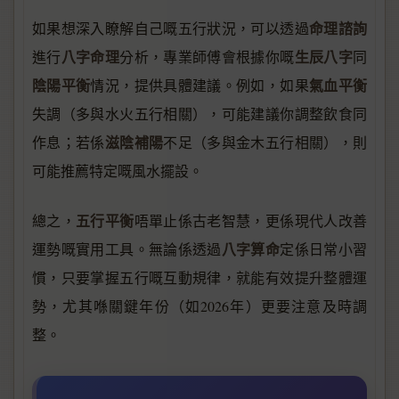
命理諮詢
如果想深入瞭解自己嘅五行狀況，可以透過
八字命理
生辰八字
進行
分析，專業師傅會根據你嘅
同
陰陽平衡
氣血平衡
情況，提供具體建議。例如，如果
失調（多與水火五行相關），可能建議你調整飲食同
滋陰補陽
作息；若係
不足（多與金木五行相關），則
可能推薦特定嘅風水擺設。
五行平衡
總之，
唔單止係古老智慧，更係現代人改善
八字算命
運勢嘅實用工具。無論係透過
定係日常小習
慣，只要掌握五行嘅互動規律，就能有效提升整體運
勢，尤其喺關鍵年份（如2026年）更要注意及時調
整。