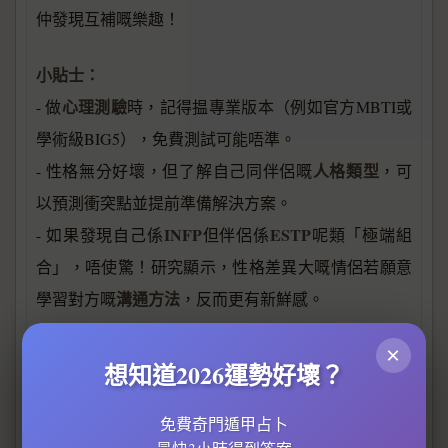
仲發現互補嘅樂趣！
小貼士：
心理測驗
- 做
時，記得揾專業版本（例如官方MBTI或
學術級BIG5），免費測試可能唔準。
人格類型
- 性格無分好壞，但了解自己同伴侶嘅
，可
以預測衝突點並提前準備解決方案。
INFP
ESTP
- 如果發現自己係
但伴侶係
呢類「極端組
合」，唔使驚！研究顯示，性格差異大嘅情侶若願意
溝通方法
學習對方嘅
，反而更有新鮮感。
×
性格分析
最後記住，
只係工具，真正嘅愛情需要雙方
想知道2026運勢好壞？
個人發展
投入
同包容。2026年嘅關係專家都強調，無
ENTP
ISFJ
論你係
定
，肯為對方調整先係王道！
免費奇門遁甲占卜