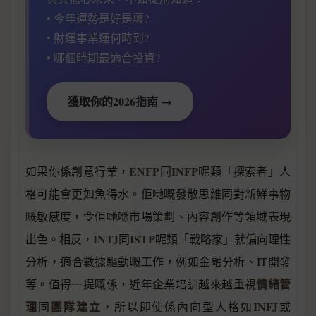
• 今年運勢是好是壞?
• 財運事業運何時到?
• 哪個時期最適合投資?
獲取你的2026指南 →
ENFP
INFP
如果你係創意行業，
同
呢類「探索者」人
格可能會更如魚得水。佢哋嘅發散思維同對新鮮事物
嘅敏感度，令佢哋喺市場策劃、內容創作等領域表現
INTJ
ISTP
出色。相反，
同
呢類「戰略家」就偏向理性
分析，適合數據驅動嘅工作，例如金融分析、IT開發
情緒管
等。值得一提嘅係，近年企業培訓越來越重視
理
團隊建立
INFJ
同
，所以即使係內向型人格如
或