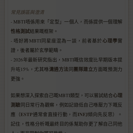
常見誤區與澄清
- MBTI唔係用來「定型」一個人，而係提供一個理解
性格測試
結果嘅框架。
心理學
- 唔好將MBTI同星座混為一談，前者基於
實
證，後者屬於玄學範疇。
- 2026年最新研究指出，MBTI嘅信效度比早期版本提
溝通方法
團隊建立
升咗15%，尤其喺
同
方面嘅預測力
更強。
心理
如果想深入探索自己嘅MBTI類型，可以嘗試結合
測驗
同日常行為觀察，例如記錄低自己喺壓力下嘅反
ESTP
INFJ
應（
通常會直接行動，而
傾向先反思）。
記住，性格分析嘅最終目的係幫助你更了解自己同他