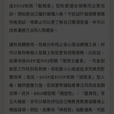
ENTJ
或
呢啲「戰略家」型則更適合領導同企業培
訓。想知道自己屬於邊種人格？不妨試吓做個專業嘅
性格測試，唔單止可以更了解自己嘅潛意識，仲可以
改善溝通方法同人際關係。
講到具體應用，性格分析唔止係心理治療嘅工具，仲
可以幫你喺個人發展上制定更有效嘅策略。比如話，
INFP
INFJ
如果你係
或
呢類「理想主義者」，可能對
創意工作特別有熱情，但就要小心過度追求完美而影
ESTP
ENTP
響效率；相反，
或
呢啲「探險家」型人
格，雖然適應力強，但就要學識點樣專注同完成長期
BIG5
目標。另外，
模型嘅「開放性」、「盡責性」等
五大維度，亦可以幫你評估自己喺教育教養或職場上
嘅強弱項。例如，如果你「神經質」指數偏高，可能