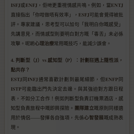
ISFJ
ENFJ
ENTJ
或
，佢哋更重視情感共鳴。例如，當
ESFJ
直接指出「你咁做唔有效率」，
可能會覺得被批
評。專家建議，思考型可以加句「我明白你嘅感受」
先講意見，而情感型則要明白對方嘅「毒舌」未必係
心理治療
攻擊。呢啲
常用嘅技巧，能減少誤會。
4. 判斷型（J）vs 感知型（P）：計劃狂遇上隨性派，
點共存？
ESTJ
INFJ
ENFP
同
通常喜歡計劃到最尾細節，但
同
ISTP
可能臨出門先決定去邊。與其強迫對方跟日程
表，不如分工合作！例如判斷型負責訂機票酒店，感
團隊建立
知型負責旅程中嘅即興探險。
嘅原則同樣適
心智發展
用於情侶——發揮各自強項，先係
嘅成熟表
現。