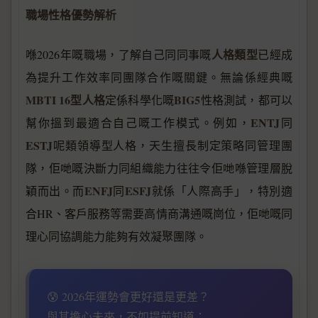
職場性格優勢解析
人格類型
喺2026年嘅職場，了解自己同同事嘅
已經成
為提升工作效率同團隊合作嘅關鍵。無論係經典嘅
MBTI 16型人格
BIG5
定係科學化嘅
性格測試，都可以
ENTJ
幫你搵到最適合自己嘅工作模式。例如，
同
ESTJ
呢類領導型人格，天生擅長制定策略同管理團
隊，佢哋嘅決斷力同組織能力往往令佢哋喺管理層脫
ENFJ
ESFJ
穎而出。而
同
就係「人際高手」，特別適
合HR、客戶服務等需要高情商溝通嘅崗位，佢哋嘅同
理心同協調能力能夠有效凝聚團隊。
😰 2026年運勢會更好還是更差？
與其擔心未來，不如提前知道：