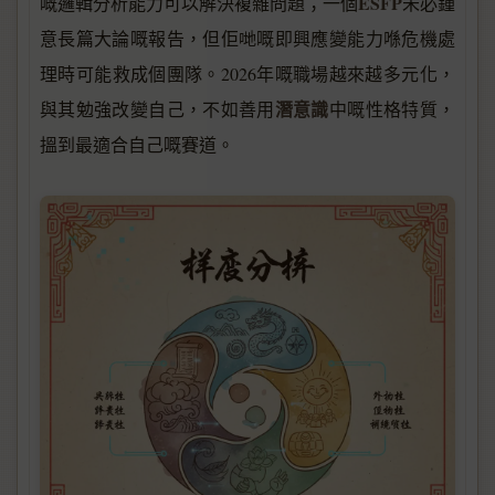
ESFP
嘅邏輯分析能力可以解決複雜問題；一個
未必鍾
意長篇大論嘅報告，但佢哋嘅即興應變能力喺危機處
理時可能救成個團隊。2026年嘅職場越來越多元化，
潛意識
與其勉強改變自己，不如善用
中嘅性格特質，
搵到最適合自己嘅賽道。