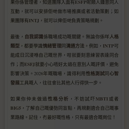
ESFP
果你係管理者，知道團隊入面有
呢類人鍾意同人
互動，就可以安排佢哋做市場推廣或者活動策劃；如
INTJ
果團隊有
，就可以俾佢哋負責策略規劃。
自我認識
人格
最後，
係職場成功嘅關鍵。無論你係咩
類型
情緒管理
溝通方法
INTP
，都要學識
同
。例如，
可
能成日沉浸喺自己嘅世界，咁就要刻意練習表達同合
ESFJ
作；而
就要小心唔好太過在意別人嘅評價，避免
性格測試
心智
影響決策。2026年嘅職場，識得利用
同
發展
工具嘅人，往往會比其他人行得快一步。
性格分析
MBTI
如果你仲未做過
，不妨試吓
或者
BIG5
，了解自己嘅優勢同盲點，再規劃適合自己嘅事
業路線。記住，冇最好嘅性格，只有最適合嘅崗位！