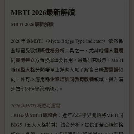
MBTI 2026最新解讀
MBTI 2026最新解讀
2026年嘅MBTI（Myers-Briggs Type Indicator）依然係
性格分析
個人發展
全球最受歡迎嘅
工具之一，尤其喺
團隊建立
同
方面發揮重要作用。最新研究顯示，MBTI
16型人格
潛意識
嘅
分類唔單止幫助人哋了解自己嘅
傾
企業培訓
教育教養
向，仲可以應用喺
同
領域，提升溝
通效率同情緒管理能力。
2026年MBTI嘅更新重點
BIG5與MBTI嘅整合
-
：近年心理學界開始將MBTI同
BIG5
（五大人格特質）結合分析，提供更全面嘅性格