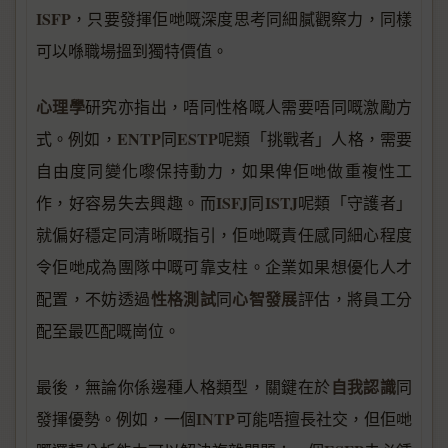
ISFP
，只要發揮佢哋嘅深度思考同細膩觀察力，同樣
可以喺職場搵到獨特價值。
心理學
研究亦指出，唔同性格嘅人需要唔同嘅激勵方
ENTP
ESTP
式。例如，
同
呢類「挑戰者」人格，需要
自由度同變化嚟保持動力，如果俾佢哋做重複性工
ISFJ
ISTJ
作，好容易失去興趣。而
同
呢類「守護者」
就偏好穩定同清晰嘅指引，佢哋嘅責任感同細心程度
令佢哋成為團隊中嘅可靠支柱。企業如果想優化人才
性格測試
心智發展
配置，不妨透過
同
評估，將員工分
配至最匹配嘅崗位。
自我認識
最後，無論你係邊種人格類型，關鍵在於
同
INTP
發揮優勢。例如，一個
可能唔擅長社交，但佢哋