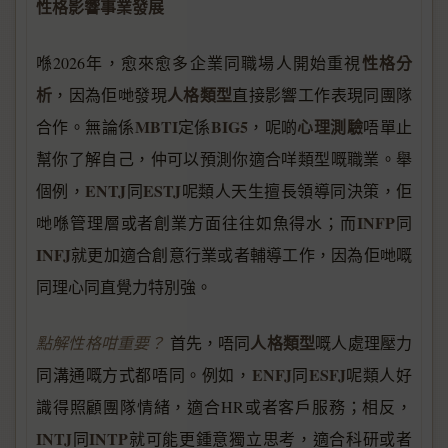
性格影響事業發展
性格分
喺2026年，愈來愈多企業同職場人開始重視
析
人格類型
，因為佢哋發現
直接影響工作表現同團隊
MBTI
BIG5
心理測驗
合作。無論係
定係
，呢啲
唔單止
幫你了解自己，仲可以預測你適合咩類型嘅職業。舉
ENTJ
ESTJ
個例，
同
呢類人天生擅長領導同決策，佢
INFP
哋喺管理層或者創業方面往往如魚得水；而
同
INFJ
就更加適合創意行業或者輔導工作，因為佢哋嘅
同理心同直覺力特別強。
人格類型
點解性格咁重要？
首先，唔同
嘅人處理壓力
ENFJ
ESFJ
同溝通嘅方式都唔同。例如，
同
呢類人好
識得照顧團隊情緒，適合HR或者客戶服務；相反，
INTJ
INTP
同
就可能更鍾意獨立思考，適合科研或者