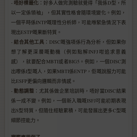
唔好標籤化
-
：好多人做完測驗就覺得「我係D型，所
以一定係領袖」，但其實性格會隨環境變化。例如，
一個平時係INTP嘅理性分析師，可能喺緊急情況下表
現出ESTP嘅果斷特質。
結合其他工具
-
：DISC嘅強項係行為分析，但如果你
想了解更深層嘅動機（例如點解INFJ咁追求意義
感），就要配合MBTI或者BIG5。例如，一個DISC測
出嚟係I型嘅人，如果MBTI係ENTP，佢嘅說服力可能
比ESFP更偏向邏輯而非情感。
動態調整
-
：尤其係做企業培訓時，唔好當DISC結果
係一成不變。例如，一個新入職嘅ISFJ可能初期表現
出S型特質，但隨住經驗累積，可能發展出更多C型嘅
細節控能力。