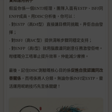
實際應用例子
假設你係一個ENTJ經理，團隊入面有ESTP、ISFJ同
ENFP成員。用DISC分析後，你可以：
- 對ESTP（高D/I型）直接講目標同挑戰，畀佢自由發
揮；
- 對ISFJ（高S/C型）提供清晰步驟同穩定支持；
- 對ENFP（高I型）就用腦震盪同創意任務激發佢哋。
咁樣嘅分工唔單止提升效率，仲能減少摩擦。
促進自我認識同改
最後，記住DISC測驗嘅核心目的係
善關係
，而唔係將人分類。無論你係INFJ定ESTP，靈
活運用呢啲技巧先至係關鍵！