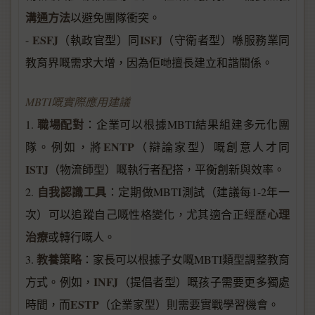
溝通方法
以避免團隊衝突。
ESFJ
ISFJ
-
（執政官型）同
（守衛者型）喺服務業同
教育界嘅需求大增，因為佢哋擅長建立和諧關係。
MBTI嘅實際應用建議
職場配對
1.
：企業可以根據MBTI結果組建多元化團
ENTP
隊。例如，將
（辯論家型）嘅創意人才同
ISTJ
（物流師型）嘅執行者配搭，平衡創新與效率。
自我認識工具
2.
：定期做MBTI測試（建議每1-2年一
心理
次）可以追蹤自己嘅性格變化，尤其適合正經歷
治療
或轉行嘅人。
教養策略
3.
：家長可以根據子女嘅MBTI類型調整教育
INFJ
方式。例如，
（提倡者型）嘅孩子需要更多獨處
ESTP
時間，而
（企業家型）則需要實戰學習機會。