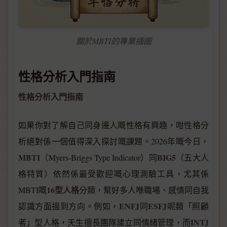
關於MBTI的專業插圖
性格分析入門指南
性格分析入門指南
如果你對了解自己同身邊人嘅性格有興趣，咁性格分
析絕對係一個值得深入探討嘅課題。2026年嘅今日，
MBTI
BIG5
（Myers-Briggs Type Indicator）同
（五大人
格特質）依然係最受歡迎嘅心理測驗工具，尤其係
16型人格
MBTI嘅
分類，幫好多人喺職場、感情同自我
ENFJ
ESFJ
認識方面搵到方向。例如，
同
呢類「照顧
INTJ
者」型人格，天生擅長團隊建立同情緒管理，而