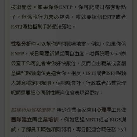
ENTP
技術開發。如果你係
，你可能成日都有新點
ESTP
子，但係執行力未必夠強，咁就要搵個
或者
ESTJ
嘅拍檔幫手將想法落地。
性格分析
仲可以幫你避開職場地雷。例如，如果你係
ENFP
，成日需要新鮮感同自由度，咁傳統嘅9-to-5辦
公室工作可能會令你好快厭倦，反而自由職業或者創
ISTJ
ISFJ
意總監呢類崗位更適合你。相反，
或者
呢類
人鍾意穩定同規則，佢哋喺會計、行政或者品質管理
呢類需要細心同耐性嘅崗位會表現得更好。
心理學
點樣利用性格優勢？
唔少企業而家會用
工具做
團隊建立
企業培訓
MBTI
BIG5
同
，例如透過
或者
測
試，了解員工嘅強項同弱項，再分配適合嘅任務。如