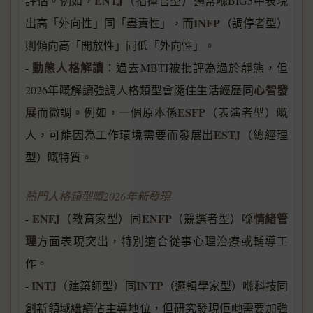
ENTJ
評估。例如，
（指揮官型）通常喺BIG5中表現
INFP
出高「外向性」同「盡責性」，而
（調停者型）
則傾向高「開放性」同低「外向性」。
動態人格解讀
-
：過去MBTI被批評為過於靜態，但
心智發
2026年嘅解讀強調人格類型會隨住生活經歷同
展
ESFP
而微調。例如，一個原本係
（表演者型）嘅
ESTJ
人，可能因為工作環境需要而發展出
（總經理
型）嘅特質。
熱門人格類型嘅2026年新發現
ENFJ
ENFP
情緒管
-
（教育家型）同
（競選者型）喺
理
方面表現突出，特別適合從事心理治療或輔導工
作。
INTJ
INTP
-
（建築師型）同
（邏輯學家型）喺科技同
創新領域繼續佔主導地位，但研究發現佢哋需要加強