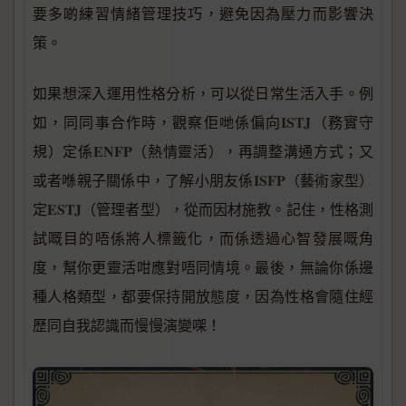
要多啲練習情緒管理技巧，避免因為壓力而影響決
策。
如果想深入運用性格分析，可以從日常生活入手。例
ISTJ
如，同同事合作時，觀察佢哋係偏向
（務實守
ENFP
規）定係
（熱情靈活），再調整溝通方式；又
ISFP
或者喺親子關係中，了解小朋友係
（藝術家型）
ESTJ
定
（管理者型），從而因材施教。記住，性格測
試嘅目的唔係將人標籤化，而係透過心智發展嘅角
度，幫你更靈活咁應對唔同情境。最後，無論你係邊
種人格類型，都要保持開放態度，因為性格會隨住經
歷同自我認識而慢慢演變㗎！