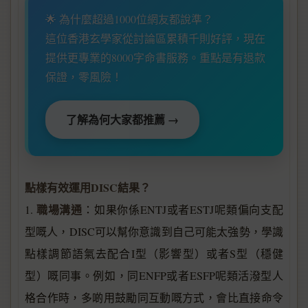
🌟 為什麼超過1000位網友都說準？
這位香港玄學家從討論區累積千則好評，現在
提供更專業的8000字命書服務。重點是有退款
保證，零風險！
了解為何大家都推薦 →
點樣有效運用DISC結果？
職場溝通
1.
：如果你係ENTJ或者ESTJ呢類偏向支配
型嘅人，DISC可以幫你意識到自己可能太強勢，學識
點樣調節語氣去配合I型（影響型）或者S型（穩健
型）嘅同事。例如，同ENFP或者ESFP呢類活潑型人
格合作時，多啲用鼓勵同互動嘅方式，會比直接命令