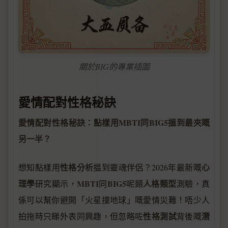
關於BIG的專業插圖
愛情配對性格秘訣
愛情配對性格秘訣：點樣用MBTI同BIG5搵到最夾嘅
另一半？
性格分析
心
想知點樣用
揾到靈魂伴侶？2026年最新嘅
理學
MBTI
BIG5
人格類型
研究顯示，
同
呢類
測驗，真
係可以幫你避開「火星撞地球」嘅愛情災難！唔少人
性格測試
潛
拍拖時只睇外表同興趣，但忽略咗
背後嘅