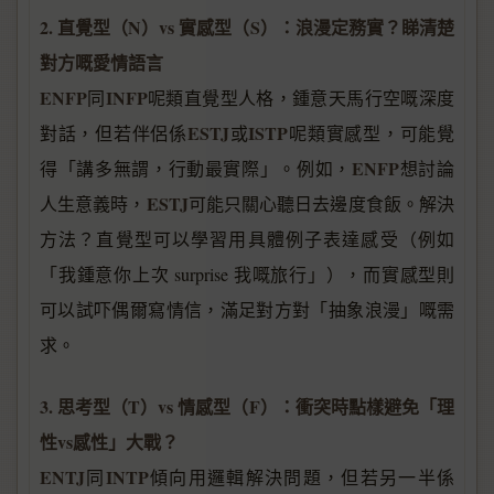
2. 直覺型（N）vs 實感型（S）：浪漫定務實？睇清楚
對方嘅愛情語言
ENFP
INFP
同
呢類直覺型人格，鍾意天馬行空嘅深度
ESTJ
ISTP
對話，但若伴侶係
或
呢類實感型，可能覺
ENFP
得「講多無謂，行動最實際」。例如，
想討論
ESTJ
人生意義時，
可能只關心聽日去邊度食飯。解決
方法？直覺型可以學習用具體例子表達感受（例如
「我鍾意你上次 surprise 我嘅旅行」），而實感型則
可以試吓偶爾寫情信，滿足對方對「抽象浪漫」嘅需
求。
3. 思考型（T）vs 情感型（F）：衝突時點樣避免「理
性vs感性」大戰？
ENTJ
INTP
同
傾向用邏輯解決問題，但若另一半係