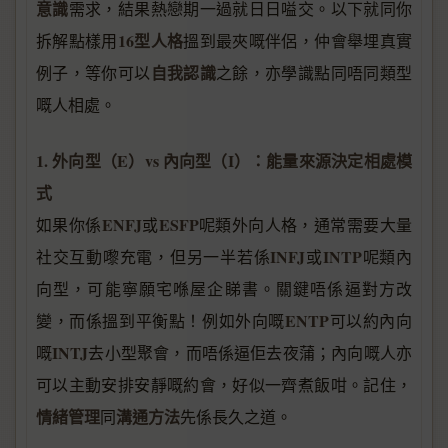
意識
需求，結果熱戀期一過就日日嗌交。以下就同你
16型人格
拆解點樣用
搵到最夾嘅伴侶，仲會舉埋真實
自我認識
例子，等你可以
之餘，亦學識點同唔同類型
嘅人相處。
1. 外向型（E）vs 內向型（I）：能量來源決定相處模
式
ENFJ
ESFP
如果你係
或
呢類外向人格，通常需要大量
INFJ
INTP
社交互動嚟充電，但另一半若係
或
呢類內
向型，可能寧願宅喺屋企睇書。關鍵唔係逼對方改
ENTP
變，而係搵到平衡點！例如外向嘅
可以約內向
INTJ
嘅
去小型聚會，而唔係逼佢去夜蒲；內向嘅人亦
可以主動安排安靜嘅約會，好似一齊煮飯咁。記住，
情緒管理
溝通方法
同
先係長久之道。