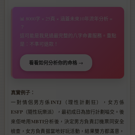
📊 8000字 × 25頁 × 涵蓋未來10年流年分析 =
？
這可能是我見過最完整的八字命書服務。重點
是：不準可退款！
看看如何分析你的命格 →
真實例子：
INTJ
一對情侶男方係
（理性計劃狂），女方係
ESFP
（隨性玩樂派），最初成日為旅行計劃嗌交。後
MBTI
來佢哋用
分析後，決定男方負責訂機票同安全
檢查，女方負責揾當地好玩活動，結果雙方都滿意，