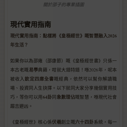
關於邵子的專業插圖
現代實用指南
現代實用指南：點樣將《皇極經世》嘅智慧融入2026
年生活？
如果你以為邵雍（邵康節）嘅《皇極經世書》只係一
易學
本古老嘅
典籍，咁就大錯特錯！喺2026年，呢本
欽定四庫全書
被收入
嘅經典，依然可以幫你解讀職
場、投資同人生抉擇。以下就同大家分享幾個實用技
64卦
象數理佔
巧，等你可以用
同
嘅智慧，喺現代社會
趨吉避凶。
伏羲
六十四卦
《皇極經世》核心係
創立嘅
系統，每一