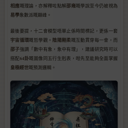
相應
邵雍
嘅理論，亦解釋咗點解
嘅學說至今仍被視為
易學
象數派嘅巔峰。
最後要提，十二會模型唔單止係時間標記，更係一套
宇宙循環
陰陽剛柔
嘅哲學觀。
嘅互動貫穿每一會，而
邵子
強調「數中有象，象中有理」，建議研究時可以
64卦
搭配
嘅圖像同五行生剋表，咁先至能夠全面掌握
皇極經世
嘅預測邏輯。