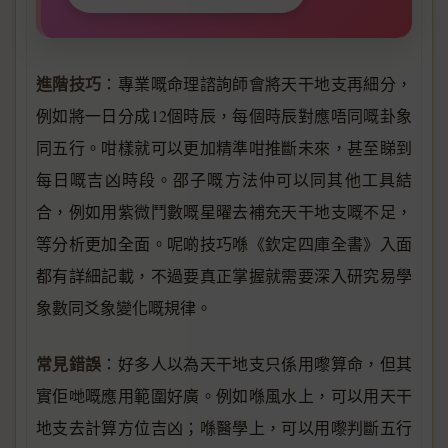
進階技巧
：專業嘅命理諮詢師會將天干地支再細分，
例如將一日分成12個時辰，每個時辰對應唔同嘅卦象
同五行。咁樣就可以更加精準咁推斷未來，甚至睇到
每日嘅吉凶時段。邵子嘅方法仲可以同其他工具結
合，例如用紫微鬥數嘅星曜去補充天干地支嘅不足，
等分析更加全面。呢啲技巧喺《欽定四庫全書》入面
都有詳細記載，不過要真正掌握就需要深入研究易學
象數同爻象變化嘅規律。
常見錯誤
：好多人以為天干地支只係用嚟算命，但其
實佢哋嘅應用範圍好廣。例如喺風水上，可以用天干
地支去計算方位吉凶；喺醫學上，可以用嚟判斷五行