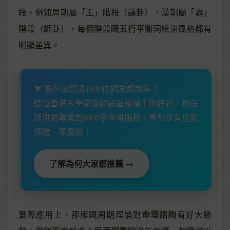
段，例如周朝屬「王」階段（謙卦），漢朝屬「霸」
五行平衡
階段（師卦），每個階段嘅
同統治風格都有
明顯差異。
🌟 為什麼超過1000位網友都說準？
這位香港玄學家從討論區累積千則好評，現在
提供更專業的8000字命書服務。重點是有退款
保證，零風險！
了解為何大家都推薦 →
命理諮詢
實際應用上，邵雍嘅周期理論對
有好大啟