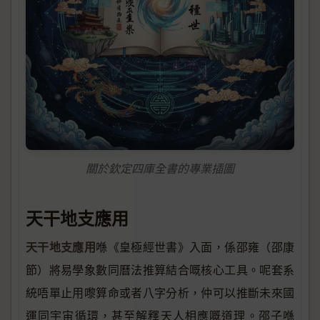
關於欽定四庫全書的專業插圖
天干地支應用
天干地支應用
喺《皇極經世書》入面，係邵雍（邵康
節）將易學象數同曆法推算結合嘅核心工具。呢套系
統唔單止用嚟算命或者八字分析，仲可以推斷未來國
運同宇宙循環，甚至解釋天人相應嘅道理。邵子喺