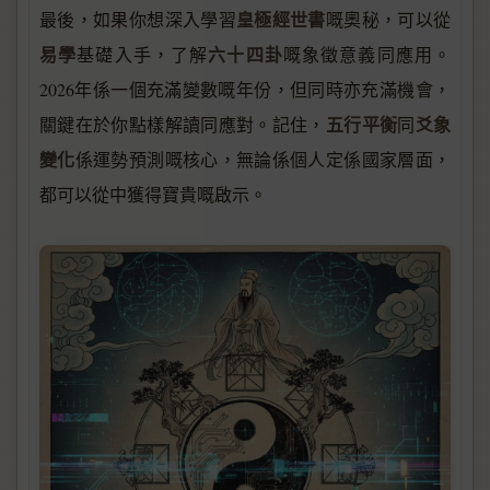
皇極經世書
最後，如果你想深入學習
嘅奧秘，可以從
易學
六十四卦
基礎入手，了解
嘅象徵意義同應用。
2026年係一個充滿變數嘅年份，但同時亦充滿機會，
五行平衡
爻象
關鍵在於你點樣解讀同應對。記住，
同
變化
係運勢預測嘅核心，無論係個人定係國家層面，
都可以從中獲得寶貴嘅啟示。