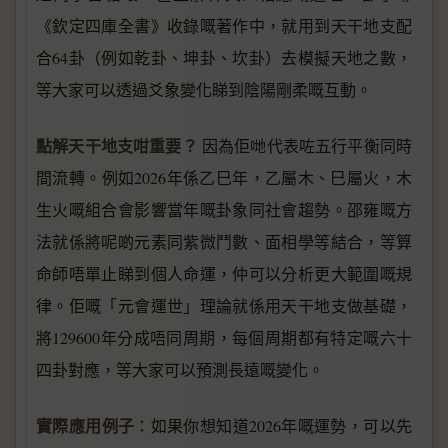
《欽定四庫全書》收錄嘅著作中，就用到天干地支配
合64卦（例如乾卦、坤卦、坎卦）去模擬天地之數，
等大家可以透過爻象變化睇到陰陽剛柔嘅互動。
點解天干地支咁重要？
因為佢哋代表咗五行平衡同時
間流轉。例如2026年係乙巳年，乙屬木、巳屬火，木
生火嘅組合會影響當年嘅卦象同社會趨勢。邵雍嘅方
法就係將呢啲元素同紫微鬥數、面相學等結合，等算
命師唔單止睇到個人命運，仲可以分析更大範圍嘅規
律。佢嘅「元會運世」理論就係用天干地支做基礎，
將129600年分成唔同周期，每個周期都有特定嘅六十
四卦對應，等大家可以預測長遠嘅變化。
實際應用例子
：如果你想知道2026年嘅運勢，可以先