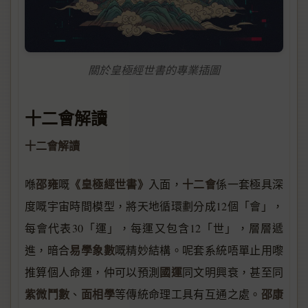
關於皇極經世書的專業插圖
十二會解讀
十二會解讀
邵雍
《皇極經世書》
十二會
喺
嘅
入面，
係一套極具深
度嘅宇宙時間模型，將天地循環劃分成12個「會」，
每會代表30「運」，每運又包含12「世」，層層遞
易學象數
進，暗合
嘅精妙結構。呢套系統唔單止用嚟
國運
推算個人命運，仲可以預測
同文明興衰，甚至同
紫微鬥數
面相學
邵康
、
等傳統命理工具有互通之處。