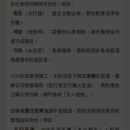
卦代表唔同嘅時空狀態。例如：
乾卦
-
（天行健）：適合主動出擊，譬如創業或爭取
升職。
坤卦
-
（地勢坤）：提醒你以柔制剛，適合團隊協作
或守成階段。
坎卦
-
（水洊至）：象徵風險，遇到呢個卦象就要謹
慎處理合約或投資。
爻象變化
2026年如果想轉工，不妨用邵子嘅
原理，觀
察公司發展趨勢（如行業五行屬火定金），再對應自
八字分析
己嘅
，睇吓係咪「天人相應」。
曆法推算
邵雍嘅
強調宇宙循環，而經濟周期其實同呢
套理論好吻合。例如：
五行平衡
-
：2026年流年屬「木火相生」，科技