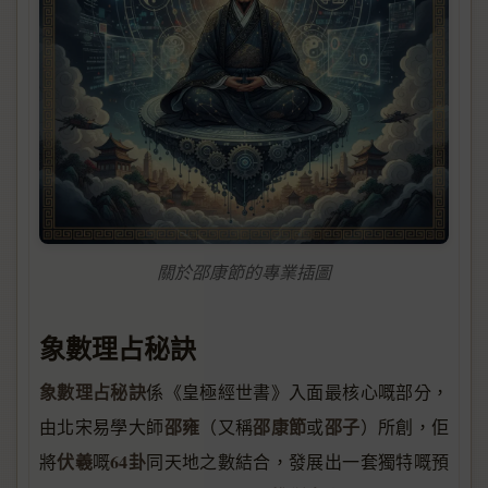
關於邵康節的專業插圖
象數理占秘訣
象數理占秘訣
係《皇極經世書》入面最核心嘅部分，
邵雍
邵康節
邵子
由北宋易學大師
（又稱
或
）所創，佢
伏羲
64卦
將
嘅
同天地之數結合，發展出一套獨特嘅預