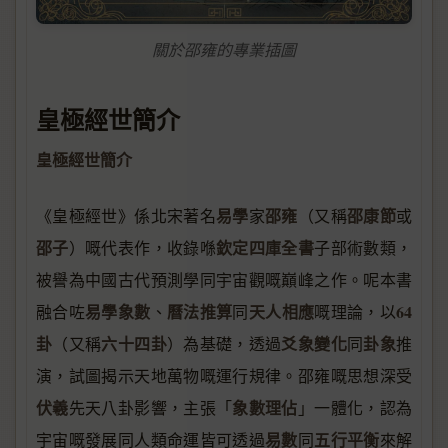
關於邵雍的專業插圖
皇極經世簡介
皇極經世簡介
易學
邵雍
邵康節
《皇極經世》係北宋著名
家
（又稱
或
邵子
欽定四庫全書
）嘅代表作，收錄喺
子部術數類，
被譽為中國古代預測學同宇宙觀嘅巔峰之作。呢本書
易學象數
曆法推算
天人相應
64
融合咗
、
同
嘅理論，以
卦
六十四卦
爻象變化
卦象
（又稱
）為基礎，透過
同
推
演，試圖揭示天地萬物嘅運行規律。邵雍嘅思想深受
伏羲
象數理佔
先天八卦影響，主張「
」一體化，認為
易數
五行平衡
宇宙嘅發展同人類命運皆可透過
同
來解