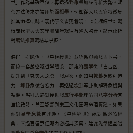
卦象
世」作為基礎單位，再透過
疊加來分析大勢。呢
面相學
套方法後來亦被用於
，例如從人嘅五官特徵反
推其命運軌跡。現代研究者更發現，《皇極經世》嘅
時間模型與天文學嘅閏年規律有驚人吻合，顯示邵雍
曆法推算
對
嘅精準掌握。
值得一提嘅係，《皇極經世》並唔係單純嘅占卜書，
易學
而係一套嚴密嘅哲學體系。邵雍將
從「占吉凶」
乾卦
提升到「究天人之際」嘅層次，例如用
象徵創造
坤卦
坎卦
力、
象徵包容力，再透過
等卦象解釋危機與
五行平衡
八字分析
轉機。呢種思路對後世嘅
理論同
有
直接啟發，甚至影響到東亞文化圈嘅命理實踐。如果
易學象數
你對
有興趣，《皇極經世》絕對係必讀經
典，不過要留意佢嘅內容極其深奧，建議先掌握基礎
卦象
爻象變化
嘅
同
知識再深入研究。