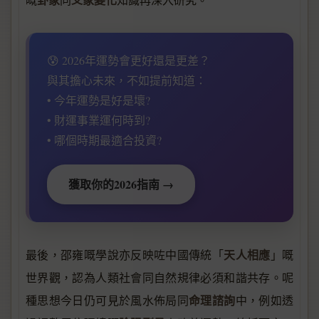
😰 2026年運勢會更好還是更差？
與其擔心未來，不如提前知道：
• 今年運勢是好是壞?
• 財運事業運何時到?
• 哪個時期最適合投資?
獲取你的2026指南 →
天人相應
最後，邵雍嘅學說亦反映咗中國傳統「
」嘅
世界觀，認為人類社會同自然規律必須和諧共存。呢
命理諮詢
種思想今日仍可見於風水佈局同
中，例如透