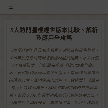
☰
5大熱門皇極經世版本比較、解析
及應用全攻略
《皇極經世》作為北宋易學大師邵雍的畢生鉅著，
2026年依然係研究河洛數術嘅熱門經典。本文比較
5大權威版本，包括最完整嘅《欽定四庫全書》
版、現代點校本同埋電子化版本，幫你揀到最適合
研讀嘅文本。我哋會深入剖析《元會運世》《聲音
律品》等核心篇章，解構邵雍獨特嘅時空推算體
系，並分享2026年最新研究趨勢同實際應用方法。
無論你係易學愛好者定專業研究者，呢份全攻略都