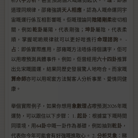
天人相應
道理同規律，邵雍強調
，認為人嘅命運同宇
陰陽剛柔
宙嘅運行係互相影響嘅。佢嘅理論同
密切相
乾卦
坤卦
關，例如
屬陽，代表剛強；
屬陰，代表柔
命理諮詢
順，掌握呢啲規律就可以更好咁進行
。 -
占
：即係實際應用，邵雍嘅方法唔係得個講字，佢可
六十四卦
以用嚟預測具體事件。例如，佢曾經用
推算
出北宋嘅國運，結果同歷史發展驚人地吻合。而家嘅
算命師
亦可以用呢套方法幫客人分析事業、愛情同健
康。
象數理占
舉個實際例子，如果你想用
嚟預測2026年嘅
起卦
運勢，可以跟住以下步驟： 1.
：根據當下嘅時間
64卦
乾卦
同環境，用
中嘅一卦作為基礎，例如抽到
，
分析爻象
代表你今年可能會有好強嘅進取心。 2.
：睇