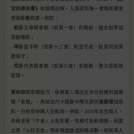
定四庫全書》
收錄嘅註解，入面提到每一會嘅氣運會
卦象
透過
微調。例如：
乾卦
-
主導嘅會期（如第一會）利開創，適合創業或
突破傳統；
坤卦
-
當令時（如第十二會）則宜守成，投資同決策
要保守；
坎卦
-
代表嘅會期（如第六會）多變動，需注意風險
管理。
算命師
常用嘅技巧，係將客人嘅出生年份對應到當期
六十四卦
象數理佔
嘅「會運」，再結合
中嘅爻辭同
原
則，分析佢哋嘅人生軌跡。例如，2026年出生嘅人，
命格會受「午會」火氣影響，性格可能較積極，但要
天人
注意「火旺克金」帶來嘅健康或財務波動。呢啲