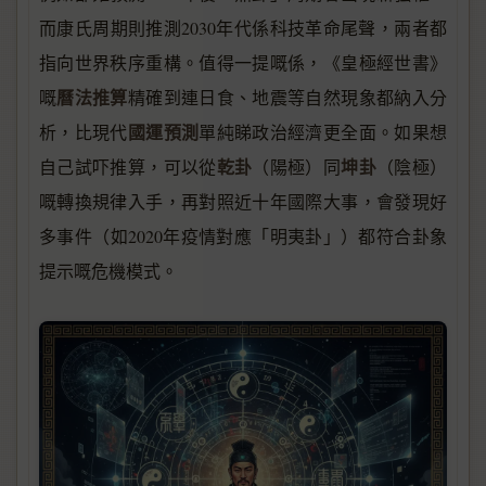
而康氏周期則推測2030年代係科技革命尾聲，兩者都
指向世界秩序重構。值得一提嘅係，《皇極經世書》
曆法推算
嘅
精確到連日食、地震等自然現象都納入分
國運預測
析，比現代
單純睇政治經濟更全面。如果想
乾卦
坤卦
自己試吓推算，可以從
（陽極）同
（陰極）
嘅轉換規律入手，再對照近十年國際大事，會發現好
多事件（如2020年疫情對應「明夷卦」）都符合卦象
提示嘅危機模式。