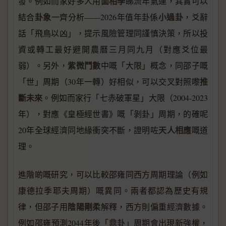
面相學
發。例如而家好多人用
睇流年氣運，其實可以
卦象
小過卦
結合
一齊分析——2026年值年卦係
，爻辭
話「飛鳥以凶」，提示風險管理同謹慎決策，所以投
資或轉工最好避開農曆三月同九月（對應爻位最
紫微鬥數
弱）。另外，
中嘅「大限」概念，同邵子嘅
推
「世」周期（30年一轉）好相似，可以交叉對照嚟
斷未來
。例如而家行「七赤破軍星」大限（2004-2023
年），對應《皇極經世書》嘅「剝卦」周期，的確呢
天人相應
20年全球經濟同地緣衝突不斷，證明咗
嘅道
理。
進階啲嘅研究，可以比較邵雍同西方周期理論（例如
康德拉季耶夫周期）嘅異同。兩者都認為歷史有規
陰陽剛柔
律，但邵子用
解釋，西方則偏重經濟數據。
例如邵雍預測2044年後「鼎卦」周期會出現新強權，