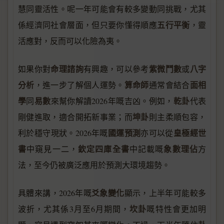
慧同靈活性。呢一年可能會有較多變動同挑戰，尤其
五行平衡
係經濟同社會層面，但只要你懂得順應
，靈
活應對，反而可以化險為夷。
命理諮詢
紫微鬥數
八字
如果你對
有興趣，可以參考
或
分析
算命師
面相
，進一步了解個人運勢。
通常會結合
學
易數
乾卦
同
來幫你解讀2026年嘅吉凶。例如，
代表
坤卦
剛健進取，適合開拓新事業；而
則主柔順包容，
國運預測
皇極經世
利於穩守現狀。2026年嘅
亦可以從
書
欽定四庫全書
象數理佔
中窺見一二，
中記載嘅
方
法，至今仍被廣泛應用於預測大環境趨勢。
爻象變化
具體來講，2026年嘅
顯示，上半年可能較多
坎卦
波折，尤其係3月至6月期間，
嘅特性會更加明