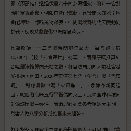
節
伏羲
（即邵雍）透過
六十四卦嘅框架，將每一會對
卦象
乾卦
應特定嘅
，例如首會配
，象徵開天闢地；尾
坤卦
坎卦
會配
，隱喻萬物歸寂，中間嘅
則代表變動同
爻象變化
挑戰，反映
中嘅陰陽消長。
具體嚟講，十二會嘅時間單位龐大，每會約等於
邵子
10,800年（按「元會運世」換算），而
嘅推算結
曆法推算
天地之數
合咗
同
，將自然周期同人類社會發
展掛鉤。例如，2026年正值第七會（午會）嘅「鼎盛
易數
期」，對應
中嘅「火風鼎卦」，象徵革新同穩
五行平衡
固。呢個階段嘅
偏向火土，反映全球科技同
能源議題嘅主導性，而命理師亦會參考呢啲大周期，
八字分析
推斷未來
幫客人做
或
趨勢。
《欽
如果想深入理解十二會點樣影響個人，可以睇吓