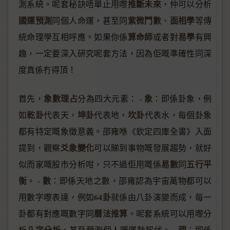
推斷未來
測系統。呢套秘訣唔單止用嚟
，仲可以分析
國運預測
紫微鬥數
面相學
同個人命運，甚至同
、
等傳
算命師
易學
統命理學互相呼應。如果你係
或者對
有興
趣，一定要深入研究呢套方法，因為佢嘅準確性同深
度真係冇得頂！
象數理占
象
首先，
分為四大元素： -
：即係卦象，例
乾卦
坤卦
坎卦
如
代表天，
代表地，
代表水，每個卦象
都有特定嘅象徵意義。邵雍喺《欽定四庫全書》入面
爻象變化
提到，觀察
可以睇到事物嘅發展趨勢，就好
易數
五行平
似而家嘅股市分析咁，只不過佢用嘅係
同
衡
數
。 -
：即係天地之數，邵雍認為宇宙萬物都可以
64卦
用數字嚟表達，例如
就係由八卦演變而成，每一
曆法推算
卦都有對應嘅數字同
。呢套系統可以用嚟分
八字分析
理
析
，甚至預測個人嘅運勢起伏。 -
：即係