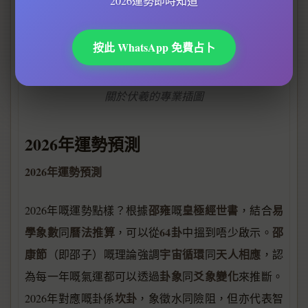
2026運勢即時知道
按此 WhatsApp 免費占卜
關於伏羲的專業插圖
2026年運勢預測
2026年運勢預測
邵雍
皇極經世書
易
2026年嘅運勢點樣？根據
嘅
，結合
學象數
曆法推算
64卦
邵
同
，可以從
中搵到唔少啟示。
康節
宇宙循環
天人相應
（即邵子）嘅理論強調
同
，認
卦象
爻象變化
為每一年嘅氣運都可以透過
同
來推斷。
坎卦
2026年對應嘅卦係
，象徵水同險阻，但亦代表智