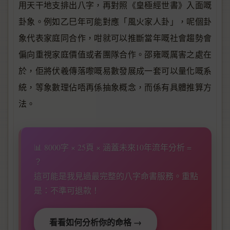
用天干地支排出八字，再對照《皇極經世書》入面嘅
卦象。例如乙巳年可能對應「風火家人卦」，呢個卦
象代表家庭同合作，咁就可以推斷當年嘅社會趨勢會
偏向重視家庭價值或者團隊合作。邵雍嘅厲害之處在
於，佢將伏羲傳落嚟嘅易數發展成一套可以量化嘅系
統，等象數理佔唔再係抽象概念，而係有具體推算方
法。
📊 8000字 × 25頁 × 涵蓋未來10年流年分析 =
？
這可能是我見過最完整的八字命書服務。重點
是：不準可退款！
看看如何分析你的命格 →