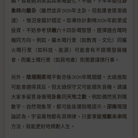
卦
顯，容易遇到突如其來嘅變化。不過，下半年隨住
象
離卦
轉向
（雖然並非2026年主卦，但氣運會逐漸過
渡），情況會趨於穩定。如果你計劃喺2026年創業或
伏羲
投資，不妨參考
六十四卦嘅智慧，選擇適合嘅時
機同方向。例如，屬木嘅行業（如教育、文化）同屬
火嘅行業（如科技、能源）可能會有不錯嘅發展機
會，而屬土嘅行業（如房地產）則需要謹慎行事。
陰陽剛柔
另外，
嘅平衡亦係2026年嘅關鍵。太過進取
可能會適得其反，但太過保守又可能錯失良機。建議
卦象
天地之數
大家多留意身邊嘅
同
，例如偶然見到嘅
邵雍
數字、自然現象等，都可能係運勢嘅提示。
嘅理
推斷未來
論認為，宇宙萬物都有其規律，只要掌握
嘅
方法，就能更好地規劃人生。