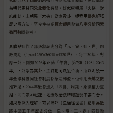
爻象變化
為朝代更替同
有關，好似唐朝屬「火德」對
卦象
應離卦，宋朝屬「木德」對應震卦，呢種用
解釋
算命師
八字分析
紫
歷史嘅方法，至今仲被啲
用嚟做
同
微鬥數
嘅參考。
具體點運作？邵雍將歷史分為「元、會、運、世」四
級周期（1元=12會=360運=4320世），每世30年，對
應一卦。例如2026年正值「午會」第7運（1984-2043
巽卦
年），卦象為
，主變動同風氣革新，所以呢幾十
天地之數
年全球科技同社會制度都急速轉型。佢仲用
推算過，2044年後會進入「鼎卦」周期，象徵權力重
組，同而家AI崛起、地緣政治洗牌嘅趨勢不謀而合。
易數
如果想深入理解，可以睇吓《皇極經世書》點用
將中國五千年歷史分做「皇、帝、王、霸」四個階