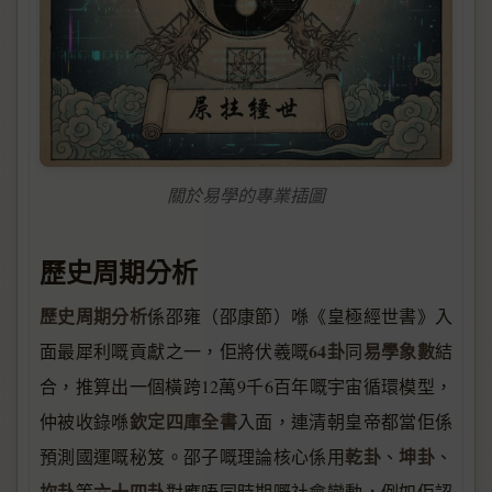
關於易學的專業插圖
歷史周期分析
歷史周期分析
係邵雍（邵康節）喺《皇極經世書》入
64卦
易學象數
面最犀利嘅貢獻之一，佢將伏羲嘅
同
結
合，推算出一個橫跨12萬9千6百年嘅宇宙循環模型，
欽定四庫全書
仲被收錄喺
入面，連清朝皇帝都當佢係
乾卦
坤卦
預測國運嘅秘笈。邵子嘅理論核心係用
、
、
坎卦
六十四卦
等
對應唔同時期嘅社會變動，例如佢認