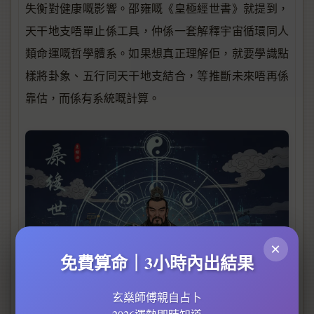
失衡對健康嘅影響。邵雍嘅《皇極經世書》就提到，
天干地支唔單止係工具，仲係一套解釋宇宙循環同人
類命運嘅哲學體系。如果想真正理解佢，就要學識點
樣將卦象、五行同天干地支結合，等推斷未來唔再係
靠估，而係有系統嘅計算。
×
免費算命｜3小時內出結果
玄燊師傅親自占卜