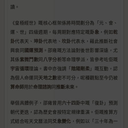
讀。
《皇極經世》嘅核心框架係將時間劃分為「元、會、
卦象
乾
運、世」四級週期，每周期對應特定嘅
，例如
卦
坤卦
坎卦
代表天、
代表地、
代表水，藉此推斷社會
國運預測
興衰同
。邵雍嘅方法論對後世影響深遠，尤
紫微鬥數
八字分析
其係
同
等命理學派，皆參考咗佢嘅
宇宙循環
陰陽剛柔
理論。書中亦強調「
」嘅互動，認
天地之數
為個人命運同
密不可分，呢種觀點至今仍被
算命師
命理諮詢
推斷未來
用於
同
。
六十四卦
舉個具體例子，邵雍曾用
中嘅「復卦」預測
朝代更迭，認為歷史會按特定規律重演。佢嘅推算方
爻象變化
式結合咗天文曆法同
，例如以「三十年為一