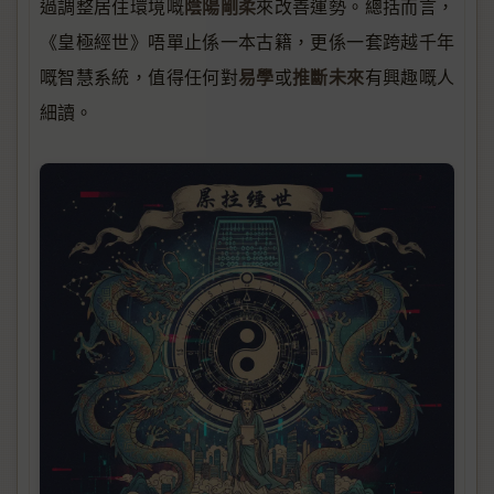
陰陽剛柔
過調整居住環境嘅
來改善運勢。總括而言，
《皇極經世》唔單止係一本古籍，更係一套跨越千年
易學
推斷未來
嘅智慧系統，值得任何對
或
有興趣嘅人
細讀。