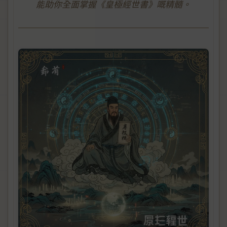
能助你全面掌握《皇極經世書》嘅精髓。