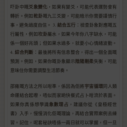
爻象變化
吓卦中嘅
，如果有變爻，可能代表運勢會有
乾卦
轉折。例如
嘅九三爻變，可能暗示你需要謹慎行
結合五行
事，避免過度自信。 3.
：檢查卦象對應嘅五
坎卦
行屬性，例如
屬水，如果今年你八字缺水，可能
係一個好兆頭；但如果水過多，就要小心情緒波動。
綜合判斷
4.
：最後將所有信息整合，得出一個全面嘅
陰陽剛柔
預測。例如，如果你嘅卦象顯示
失衡，可能
意味住你需要調整生活節奏。
宇宙循環
邵雍嘅方法之所以咁準，係因為佢將
同人類
命運結合起嚟，唔似而家啲快餐式占卜咁流於表面。
象數理占
如果你真係想學識
，建議你從《皇極經世
書》入手，慢慢消化佢嘅理論，再結合實際案例去練
習。記住，呢套秘訣唔係一兩日就可以掌握，但一旦