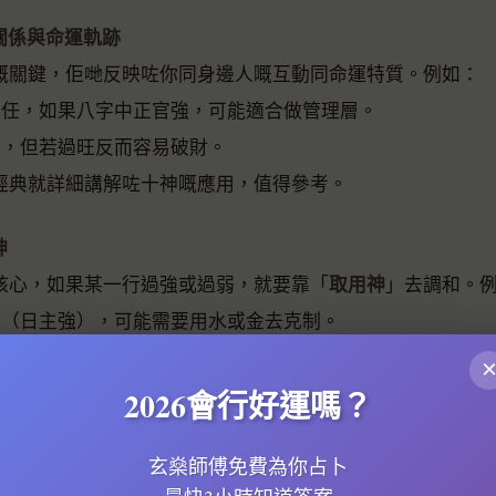
際關係與命運軌跡
嘅關鍵，佢哋反映咗你同身邊人嘅互動同命運特質。例如：
責任，如果八字中正官強，可能適合做管理層。
財，但若過旺反而容易破財。
經典就詳細講解咗十神嘅應用，值得參考。
神
取用神
核心，如果某一行過強或過弱，就要靠「
」去調和。
太旺（日主強），可能需要用水或金去克制。
（日主弱），就要用火或土去生扶。
八字排盤
徐子平命理網
工具（例如
嘅系統）快速計算五行強
2026會行好運嗎？
玄燊師傅免費為你占卜
樣自己排盤？