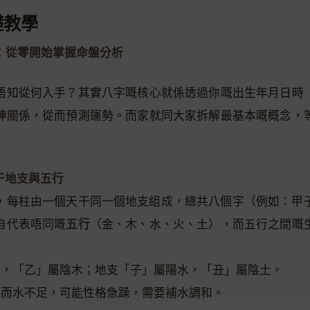
礎教學
：從零開始掌握命盤分析
唔知從何入手？其實八字嘅核心就係透過你嘅出生年月日時
神
關係，從而預測運勢。而家就同大家拆解最基本嘅概念，
天干地支與五行
，每柱由一個天干同一個地支組成，總共八個字（例如：甲
五行
自代表唔同嘅
（金、木、水、火、土），而五行之間嘅
陽木，「乙」屬陰木；地支「子」屬陽水，「丑」屬陰土。
太多而水不足，可能性格急躁，需要補水調和。