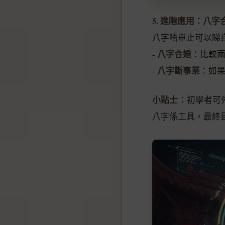
5. 進階應用：八
八字唔單止可以睇
八字合婚
-
：比較
八字斷事業
-
：如
小貼士
：初學者可
八字係工具，最終