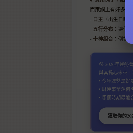
而家網上有好多免
日主
-
（出生日嘅
五行分布
-
：邊個
十神組合
-
：例如正
😰 2026年運
與其擔心未來，
• 今年運勢是好
• 財運事業運何
• 哪個時期最適
獲取你的20