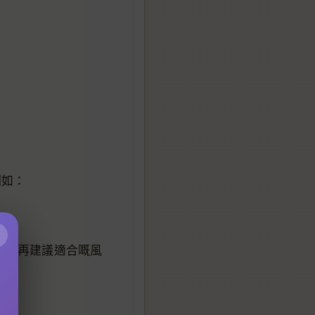
例如：
×
弱，再建議適合嘅風