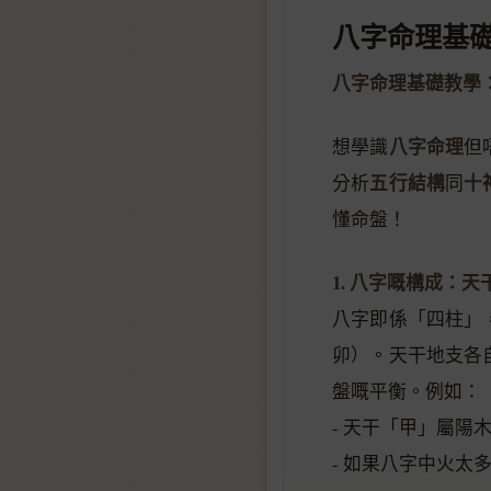
八字命理基
八字命理基礎教學
八字命理
想學識
但
五行結構
十
分析
同
懂命盤！
1. 八字嘅構成：
八字即係「四柱」
卯）。天干地支各
盤嘅平衡。例如：
- 天干「甲」屬
- 如果八字中火