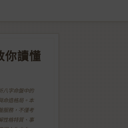
教你讀懂
析八字命盤中的
與命造格局。本
盤服務，不僅考
解性格特質、事