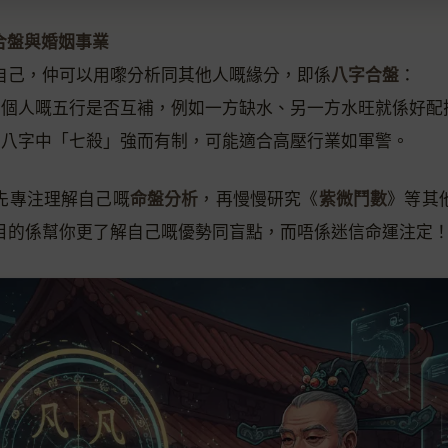
字合盤與婚姻事業
八字合盤
自己，仲可以用嚟分析同其他人嘅緣分，即係
：
兩個人嘅五行是否互補，例如一方缺水、另一方水旺就係好配
果八字中「七殺」強而有制，可能適合高壓行業如軍警。
命盤分析
紫微鬥數
先專注理解自己嘅
，再慢慢研究《
》等其
目的係幫你更了解自己嘅優勢同盲點，而唔係迷信命運注定