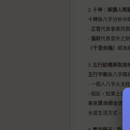
2. 十神：解讀人
十神
係八字分析中
正官
-
代表事業同
偏財
-
代表意外之
千里命稿
《
》呢本
3. 五行結構與取用
五行平衡
係八字嘅
- 一個人八字火
- 相反，如果土弱
算命師
專業
會透過
水或生活方式。
4. 實用例子：點