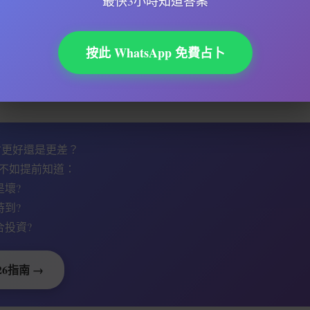
最快3小時知道答案
八字排盤
費
工具，輸入出生資料就會自動生成命盤。你可以
天干）：代表自己，強弱影響整體運勢。
按此 WhatsApp 免費占卜
元素最多？邊個最少？
官+正印可能適合公職，傷官+偏財可能適合創業。
勢會更好還是更差？
不如提前知道：
是壞?
時到?
合投資?
26指南 →