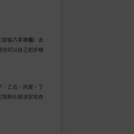
八字命盤
（即係
）去
等你可以自己初步睇
子、乙丑、丙寅、丁
生剋制化就決定咗命