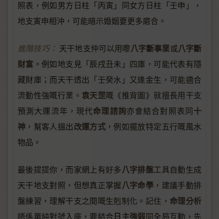
照表，例如男方日柱「丙寅」同女方日柱「壬申」，
地支寅申相沖，可能暗示婚姻要更多磨合。
八字斷事業
八字斷
進階技巧：
天干地支仲可以用嚟
或
財富
。例如地支見「辰戌丑未」四庫，可能代表有隱
藏財庫；而天干透出「壬癸水」又逢金生，可能適合
袁天罡
流動性強嘅行業。
嘅《推背圖》就擅長用干支
命理諮詢
十
預測大運流年，現代
亦會結合對照表同
神
改運方式
，幫客人搵出
，例如擺放特定五行嘅風水
物品。
八字排盤
最後提提你，而家網上有好多
工具自動生成
八字命學
天干地支對照，但想真正掌握
，建議手動排
命理分析
盤練習，理解干支之間嘅生剋制化。記住，
日主強弱
唔係單純對號入座，要結合
同全局互動，先