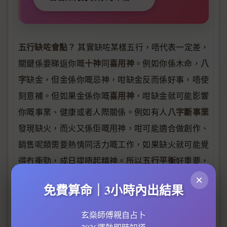
五行缺咗會點？
其實缺咗某樣五行，唔代表一定差，
十神
喜用神
八
關鍵係要睇返你嘅
同
。例如你係木命，
字
缺金，但金係你嘅忌神，咁缺金反而係好事，唔使
喜用神
刻意補。但如果金係你嘅
，咁缺金就可能影響
八字斷事業
你嘅事業、健康或者人際關係。例如有人
發現缺火，而火又係佢嘅用神，咁可能適合做創作、
銷售呢類需要熱情同活力嘅工作，如果缺火就可能覺
五行平衡
得冇衝勁，成日提唔起精神。所以
好重要，
八字命學
但一定要配合返個人嘅
特質。
×
免費算命｜3小時內出結果
缺五行點補救？
有好多方法，最常見係改名、戴飾
玄燊師傅親自占卜
改名
物、調整風水，甚至改變生活習慣。例如： -
：