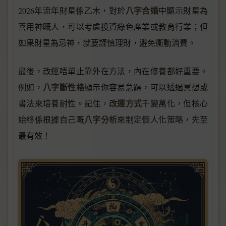
八字合婚
2026年流年財星係乙木，對於
中顯示財星為
喜用神嘅人，可以考慮投資綠色產業或教育行業；但
如果財星為忌神，就要謹慎理財，避免衝動消費。
最後，改運唔單止靠外在方法，內在修養都好重要。
八字斷性格
例如，
顯示你容易急躁，可以透過冥想或
改運方式
書法來培養耐性。記住，
千變萬化，但核心
八字分析
始終係根據自己嘅
來制定個人化策略，先至
最有效！