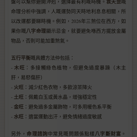
袁天罡
盤可以幫你避開沖剋，選擇最有利嘅時機。
嘅
命理分析中強調，人嘅運勢同天時地利息息相關，所
以改運都要睇時機。例如，2026年三煞位在西方，如
八字命理
果你嘅
顯示忌金，就要避免喺西方擺放金屬
物品，否則可能加重煞氣。
五行平衡
嘅具體方法仲包括：
木旺
-
：多接觸綠色植物，但避免過度暴躁（木主
肝，易怒傷肝）
火旺
-
：減少紅色衣物，多飲涼茶降火
土旺
-
：佩戴白玉或黃水晶，增強穩定性
金旺
-
：避免過多金屬飾物，可多用暖色系平衡
水旺
-
：適當運動出汗，避免情緒過度敏感
命理諮詢
八字斷財富
另外，
中常見嘅問題係點樣
。