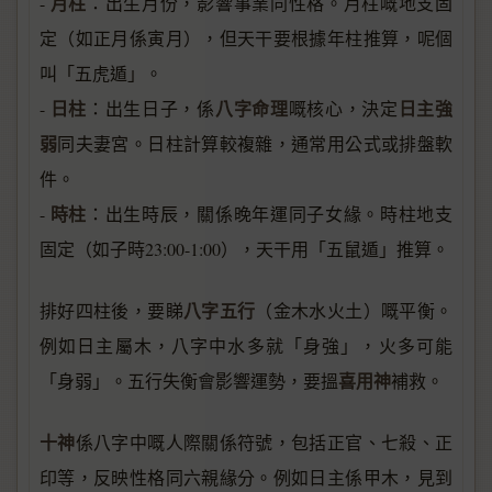
月柱
-
：出生月份，影響事業同性格。月柱嘅地支固
定（如正月係寅月），但天干要根據年柱推算，呢個
叫「五虎遁」。
日柱
八字命理
日主強
-
：出生日子，係
嘅核心，決定
弱
同夫妻宮。日柱計算較複雜，通常用公式或排盤軟
件。
時柱
-
：出生時辰，關係晚年運同子女緣。時柱地支
固定（如子時23:00-1:00），天干用「五鼠遁」推算。
八字五行
排好四柱後，要睇
（金木水火土）嘅平衡。
例如日主屬木，八字中水多就「身強」，火多可能
喜用神
「身弱」。五行失衡會影響運勢，要搵
補救。
十神
係八字中嘅人際關係符號，包括正官、七殺、正
印等，反映性格同六親緣分。例如日主係甲木，見到