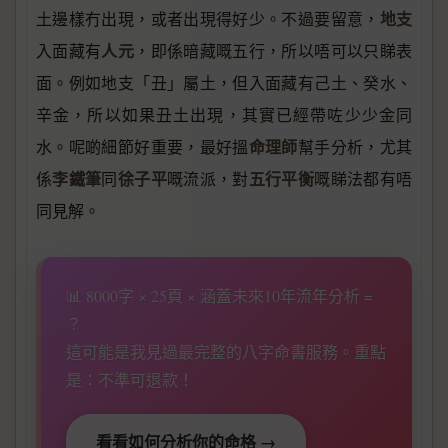
地支
土邊樣冇出現，或者出現得好少。不過要留意，
人元
入面藏有
，即係暗藏嘅五行，所以唔可以只睇表
面。例如地支「丑」屬土，但入面藏有己土、癸水、
辛金，所以如果丑土出現，其實已經帶咗少少金同
命理師
水。呢啲細節好重要，最好搵
幫手分析，尤其
李鐵筆
徐子平
五行平衡
係
同
嘅流派，對
嘅睇法都有唔
同見解。
📊 8000字 × 25頁 × 涵蓋未來10年流年分析 =
？
這可能是我見過最完整的八字命書服務。重點
是：不準可退款！
看看如何分析你的命格 →