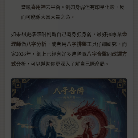
喜用神
當嘅
去平衡。例如身弱但有印星化殺，反
而可能係大富大貴之命。
命
如果想更準確咁判斷自己嘅身強身弱，最好搵專業
理師
八字分析
八字排盤
做
，或者用
工具仔細研究。而
八字合盤
改運方
家2026年，網上已經有好多進階嘅
同
式
分析，可以幫助你更深入了解自己嘅命局。