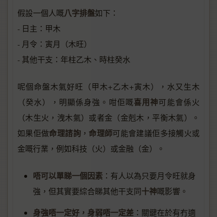
八字排盤
假設一個人嘅
如下：
- 日主：甲木
- 月令：寅月（木旺）
- 其他干支：年柱乙木、時柱癸水
呢個命盤木氣好旺（甲木+乙木+寅木），水又生木
喜用神
（癸水），明顯係身強。咁佢嘅
可能會係火
（木生火，洩木氣）或者金（金剋木，平衡木氣）。
命理諮詢
命理師
如果佢做
，
可能會建議佢多接觸火或
金嘅行業，例如科技（火）或金融（金）。
唔可以單睇一個因素
：有人以為只要月令旺就身
十神
強，但其實要綜合睇其他干支同
嘅影響。
身強唔一定好，身弱唔一定差
：關鍵在於有冇適