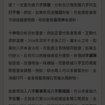
八字排盤
生辰八字
五
樣？一定要先做
，分析自己嘅
同
行平衡
日主強弱
。例如，如果你
失衡，可能導致事業
喜用神
不順或健康問題，咁就要靠
來調和。
十神
正官
正財
嘅分析亦好重要，例如
代表事業運，
代
表財富運。2026年流年干支係乙巳，屬木火之年，如
果你八字本身火旺，可能要注意情緒同健康；如果五
李鐵筆
行缺火，反而可以把握機會提升運勢。命理師
八字五行
就提過，改運唔係一味補強，而要根據
嘅實
際需要來調整。例如，缺水嘅人可以多著藍色衫、去
海邊行吓，或者佩戴黑曜石等屬水嘅飾物。
八字斷事業
八字斷婚姻
八
如果想深入
或
，可以考慮做
字合盤
。尤其係打算2026年結婚或者轉工嘅朋友，合