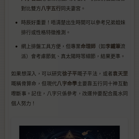
八字五行
對比雙方
同夫妻宮。
時辰好重要！唔清楚出生時間可以參考兄弟姐妹
排行或性格特徵推測。
命理師
李鐵筆
網上排盤工具方便，但專業
（如
流
派）會考慮節氣、真太陽時等細節，結果更準。
徐子平
袁天罡
如果想深入，可以研究
嘅子平法，或者
八字命學
嘅稱骨算命，但現代
主要靠五行同十神互動
嚟斷事。記住，八字只係參考，改運仲要配合風水同
個人努力！