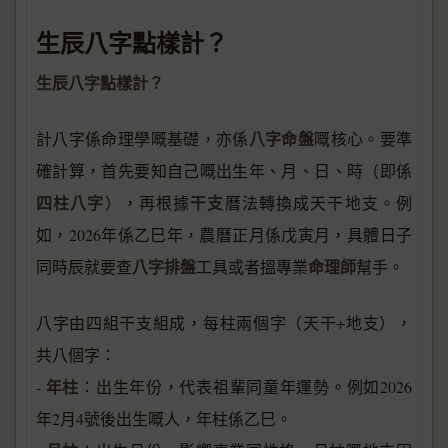
生辰八字點樣計？
生辰八字點樣計？
八字命盤
計八字係命理學嘅基礎，亦係
嘅核心。要準
確計算，首先要知自己嘅出生年、月、日、時（即係
四柱八字
干支
），再根據
曆法轉換成天干地支。例
如，2026年係乙巳年，農曆正月係戊寅月，具體日子
八字排盤
命理師
同時辰就要查
工具或者搵專業
幫手。
八字由四組干支組成，每柱兩個字（天干+地支），
共八個字：
年柱
-
：出生年份，代表祖輩同童年運勢。例如2026
年2月4號後出生嘅人，年柱係乙巳。