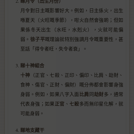
睇月令（出生月份）
月令對日主嘅影響好大。例如，日主係火，出生
喺夏天（火旺嘅季節），咁火自然會強啲；但如
果係冬天出生（水旺，水剋火），火就可能偏
徐子平
弱。
嘅理論就特別強調月令嘅重要性，甚
至話「得令者旺，失令者衰」。
睇十神組合
十神
（正官、七殺、正印、偏印、比肩、劫財、
食神、傷官、正財、偏財）嘅分佈都會影響身強
比肩
劫財
身弱。例如，如果八字入面
同
多，通常
正官
七殺
代表身強；如果
、
多而無印星化解，就
可能身弱。
睇地支藏干