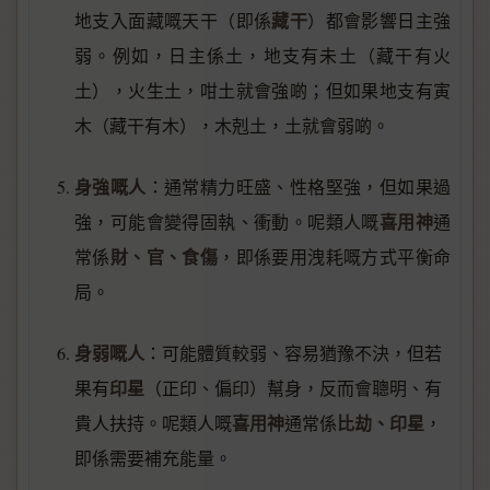
藏干
地支入面藏嘅天干（即係
）都會影響日主強
弱。例如，日主係土，地支有未土（藏干有火
土），火生土，咁土就會強啲；但如果地支有寅
木（藏干有木），木剋土，土就會弱啲。
身強嘅人
：通常精力旺盛、性格堅強，但如果過
喜用神
強，可能會變得固執、衝動。呢類人嘅
通
財、官、食傷
常係
，即係要用洩耗嘅方式平衡命
局。
身弱嘅人
：可能體質較弱、容易猶豫不決，但若
印星
果有
（正印、偏印）幫身，反而會聰明、有
喜用神
比劫、印星
貴人扶持。呢類人嘅
通常係
，
即係需要補充能量。