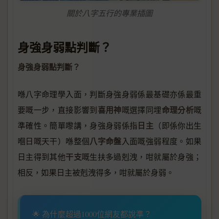
關於八字五行的專業插圖
身強身弱點判斷？
身強身弱點判斷？
喺八字命理學入面，判斷身強身弱係最基礎亦係最重
喜用神
命理分析
要嘅一步，直接影響到
嘅選擇同埋
嘅
日主
準確性。簡單嚟講，身強身弱係指
（即係你出生
八字命盤
嗰日嘅天干）喺整個
入面嘅強弱程度。如果
干支
日主得到其他
嘅生扶多過剋洩，咁就屬於身強；
相反，如果日主被剋洩得多，咁就屬於身弱。
🌟 為什麼超過1000位網友都說準？