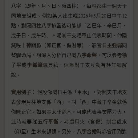
八字
（即年、月、日、時四柱），每柱都由一個天干
同地支組成。例如某人出生喺2026年5月20日中午12
四柱八字
點，對照
排盤後可能係「乙巳年、辛巳月、
戊子日、戊午時」。呢啲干支唔單止代表時間，仲隱
十神
日主強弱
藏咗
關係（如正官、偏財等），影響
同
八字命盤
徐
整體命局。想深入分析自己嘅
，可以參考
子平
李鐵筆
或
嘅典籍，佢哋對干支互動有極詳細解
說。
實用例子：
假設你嘅日主係「甲木」，對照天干地支
表發現月柱地支係「酉」，咁「酉」中藏干辛金就係
你嘅正官。如果金太旺剋木，可能代表事業壓力大，
五行平衡
此時就要睇
，考慮用火（食傷）制金或水
八字合婚
（印星）生木來調候。另外，
時亦會用到對