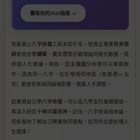
獲取你的2026指南 →
八字排盤
命理
而家網上
工具多如牛毛，但真正專業嘅
師
李鐵筆
袁天罡
會結合
、
等古籍理論同現代數據，提
日主強弱
供個人化建議。例如，
分析唔可以單靠軟
件，因為同一八字，出生喺唔同地區（如香港vs.北
京）都會受氣候同磁場影響，需要人手調整。
八字命理
八字五行
如果想自己學
，可以從
基礎開始，
十神
喜用神
再深入研究
同
。記住，八字唔係宿命論，
而係幫你了解自己嘅優勢同弱點，從而作出更好嘅人
生選擇！