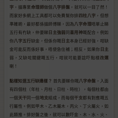
字
命理師
八字排盤
，搵專業
做個
，就可以一目了然！
四柱八字
而家好多網上工具都可以免費幫你排
，但想
八字命理
準確啲，最好都係搵師傅睇，因為
唔單止睇
日主強弱
喜用神
五行有冇缺，仲要睇
同
嘅配合。例如
八字五行
日主
你
缺金，但係你嘅
本身已經好強，咁缺
日主
金可能反而係好事，唔使急住補；相反，如果你
改運
弱，又缺咗關鍵嘅五行，咁就可能要諗吓點樣
喇！
點樣知道五行缺邊樣？
八字命盤
首先要睇你嘅
，入面
有四個柱（年柱、月柱、日柱、時柱），每個柱都由
天干
地支
干支
一個
同一個
組成，而每個
都有對應嘅五
行屬性。例如甲木、乙木屬木，丙火、丁火屬火，如
此類推。排好盤之後，就可以數吓金、木、水、火、