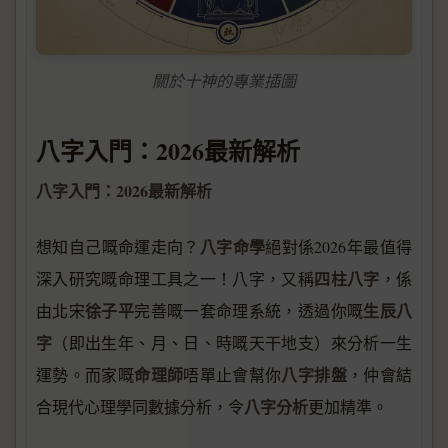
關於十神的專業插圖
八字入門：2026最新解析
八字入門：2026最新解析
八字命學
想知自己嘅命運走向？
絕對係2026年最值得
四柱八字
深入研究嘅命理工具之一！八字，又稱
，係
徐子平
生辰八
由北宋
完善嘅一套命理系統，透過你嘅
字
（即出生年、月、日、時嘅天干地支）來分析一生
命理師
八字排盤
運勢。而家嘅
唔單止會幫你
，仲會結
八字分析
合現代心理學同數據分析，令
更加精準。