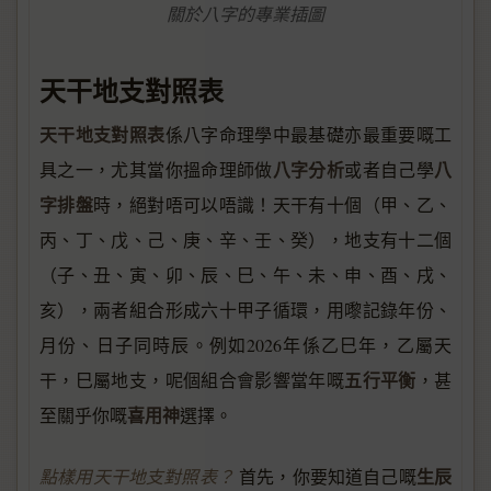
關於八字的專業插圖
天干地支對照表
天干地支對照表
係八字命理學中最基礎亦最重要嘅工
八字分析
八
具之一，尤其當你搵命理師做
或者自己學
字排盤
時，絕對唔可以唔識！天干有十個（甲、乙、
丙、丁、戊、己、庚、辛、壬、癸），地支有十二個
（子、丑、寅、卯、辰、巳、午、未、申、酉、戌、
亥），兩者組合形成六十甲子循環，用嚟記錄年份、
月份、日子同時辰。例如2026年係乙巳年，乙屬天
五行平衡
干，巳屬地支，呢個組合會影響當年嘅
，甚
喜用神
至關乎你嘅
選擇。
生辰
點樣用天干地支對照表？
首先，你要知道自己嘅