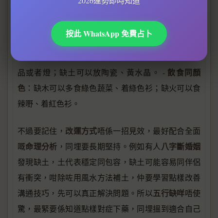
2026運勢即時知道
如果缺木，可以改個有木字邊或者屬木嘅名，例如
飾物
「林」、「森」、「桐」。 -
：缺金可以戴金
按此 WhatsApp 免費占卜
器、銀器，或者白色、金色嘅飾物；缺水可以戴黑曜
風水
石、海藍寶。 -
：缺火可以喺屋企南方放紅色物
飲食同顏
品或者燈；缺土可以放陶瓷、黃水晶。 -
色
：缺木可以多食綠色蔬菜、着綠色衫；缺火可以食
辣嘢、着紅色衫。
改運方式
不過要記住，
唔係一招見效，最好配合全面
命理分析
八字斷婚姻
嘅
，同埋要長期堅持。例如有人
發現缺土，土代表穩定同包容，缺土可能容易同伴侶
有衝突，咁除咗用風水方法補土，仲要學習點樣改善
五行缺咩
溝通技巧，先可以真正解決問題。所以
唔使
驚，最緊要係知道點樣對症下藥，同埋搵到適合自己