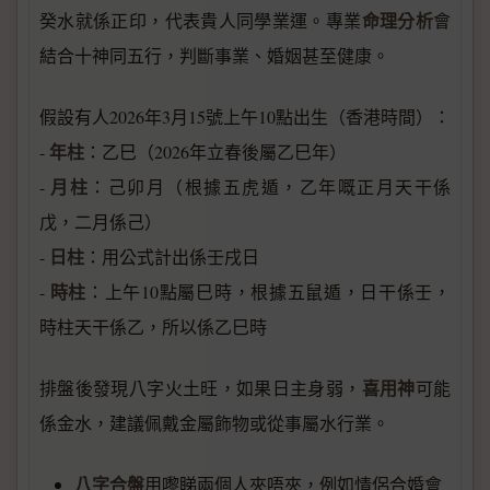
命理分析
癸水就係正印，代表貴人同學業運。專業
會
結合十神同五行，判斷事業、婚姻甚至健康。
假設有人2026年3月15號上午10點出生（香港時間）：
年柱
-
：乙巳（2026年立春後屬乙巳年）
月柱
-
：己卯月（根據五虎遁，乙年嘅正月天干係
戊，二月係己）
日柱
-
：用公式計出係壬戌日
時柱
-
：上午10點屬巳時，根據五鼠遁，日干係壬，
時柱天干係乙，所以係乙巳時
喜用神
排盤後發現八字火土旺，如果日主身弱，
可能
係金水，建議佩戴金屬飾物或從事屬水行業。
八字合盤
用嚟睇兩個人夾唔夾，例如情侶合婚會