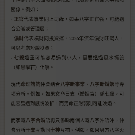
關係。例如：
正官
-
代表事業同上司緣，如果八字正官強，可能適
合公職或管理層；
偏財
-
代表橫財同投資運，2026年流年偏財旺嘅人，
可以考慮短線投資；
七殺
-
過重可能容易遇到小人，需要透過風水擺設
（如黑曜石）化解。
命理諮詢
八字斷事業
八字斷婚姻
現代
仲會結合
、
等專
項分析。例如，如果女命日支（婚姻宮）係七殺，可
能容易遇到感情波折，而男命正財弱則可能晚婚。
八字合婚
而家嘅
唔再只係睇兩個人嘅八字沖唔沖，仲
干支
十神
會分析
互動同
互補。例如，如果男方八字火