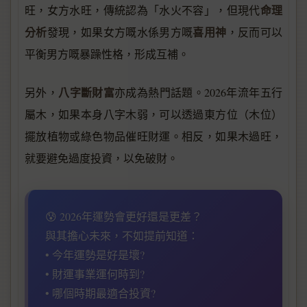
命理
旺，女方水旺，傳統認為「水火不容」，但現代
分析
喜用神
發現，如果女方嘅水係男方嘅
，反而可以
平衡男方嘅暴躁性格，形成互補。
八字斷財富
另外，
亦成為熱門話題。2026年流年五行
屬木，如果本身八字木弱，可以透過東方位（木位）
擺放植物或綠色物品催旺財運。相反，如果木過旺，
就要避免過度投資，以免破財。
😰 2026年運勢會更好還是更差？
與其擔心未來，不如提前知道：
• 今年運勢是好是壞?
• 財運事業運何時到?
• 哪個時期最適合投資?