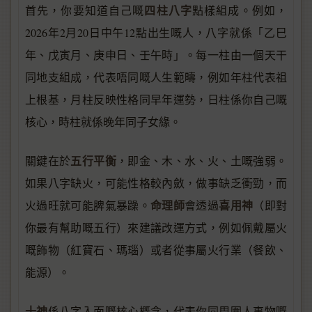
四柱八字
首先，你要知道自己嘅
點樣組成。例如，
2026年2月20日中午12點出生嘅人，八字就係「乙巳
年、戊寅月、庚申日、壬午時」。每一柱由一個天干
同地支組成，代表唔同嘅人生範疇，例如年柱代表祖
上根基，月柱反映性格同早年運勢，日柱係你自己嘅
核心，時柱就係晚年同子女緣。
五行平衡
關鍵在於
，即金、木、水、火、土嘅強弱。
如果八字缺火，可能性格較內斂，做事缺乏衝勁，而
命理師
喜用神
火過旺就可能脾氣暴躁。
會透過
（即對
你最有幫助嘅五行）來建議改運方式，例如佩戴屬火
嘅飾物（紅寶石、瑪瑙）或者從事屬火行業（餐飲、
能源）。
十神
係八字入面嘅核心概念，代表你同周圍人事物嘅