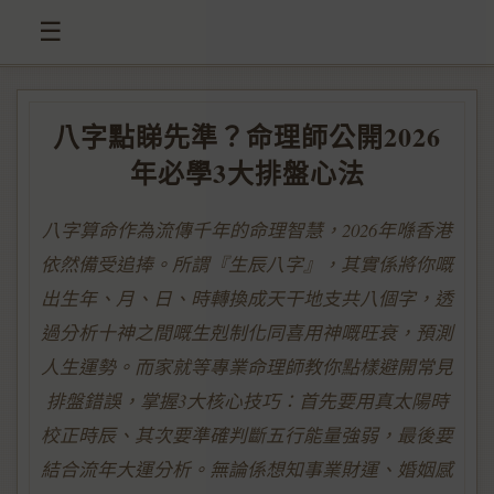
☰
八字點睇先準？命理師公開2026
年必學3大排盤心法
八字算命作為流傳千年的命理智慧，2026年喺香港
依然備受追捧。所謂『生辰八字』，其實係將你嘅
出生年、月、日、時轉換成天干地支共八個字，透
過分析十神之間嘅生剋制化同喜用神嘅旺衰，預測
人生運勢。而家就等專業命理師教你點樣避開常見
排盤錯誤，掌握3大核心技巧：首先要用真太陽時
校正時辰、其次要準確判斷五行能量強弱，最後要
結合流年大運分析。無論係想知事業財運、婚姻感