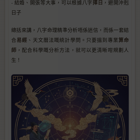
擇日
- 結婚、開張等大事，可以根據八字
，避開沖剋
日子
總括來講，八字命理精準分析唔係迷信，而係一套結
易經
算命
合
、天文曆法嘅統計學問。只要搵到專業
師
，配合科學嘅分析方法，就可以更清晰咁規劃人
生！