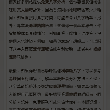
免費八字分析
而家好多網站提供
，但你要留意佢哋係
真太陽時
咪用
計算，因為香港同內地嘅時區有少少唔
同，如果直接用北京時間，可能會令到八字唔準。另
命理諮詢
外，專業嘅
唔單止會俾你一個基本報告，仲
會根據你嘅具體情況，例如事業、感情、健康等，提
供個人化建議。例如，如果你2026年想轉工，可以睇
流年運程
姻緣
吓八字入面嘅
係咪有利變動，或者有冇
運勢
嘅跡象。
科學斷八字
最後，如果你想自己學吓點樣
，可以參考
易經
五行
旺衰
同
理論，了解基本嘅
分析方法。不過，
命理學
八字算命始終涉及複雜嘅
知識，如果真係想深
算命師
占卜
入瞭解自己嘅運勢，最好搵專業
做詳細
同
分析。記住，免費服務可能只係俾你好基本嘅資訊，
命理諮詢
真正有價值嘅
往往需要付費，但絕對值得投