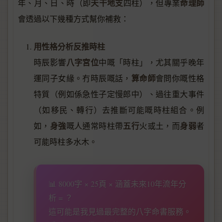
天干地支
命理師
年、月、日、時（即
四柱），但專業
會透過以下幾種方式幫你補救：
用性格分析反推時柱
八字宮位
時辰影響
中嘅「時柱」，尤其關乎晚年
算命師
運同子女緣。冇時辰嘅話，
會問你嘅性格
特質（例如係急性子定慢郎中）、過往重大事件
（如移民、轉行）去推斷可能嘅時柱組合。例
身強
五行
身弱
如，
嘅人通常時柱帶
火或土，而
者
可能時柱多水木。
📊 8000字 × 25頁 × 涵蓋未來10年流年分
析 = ？
這可能是我見過最完整的八字命書服務。