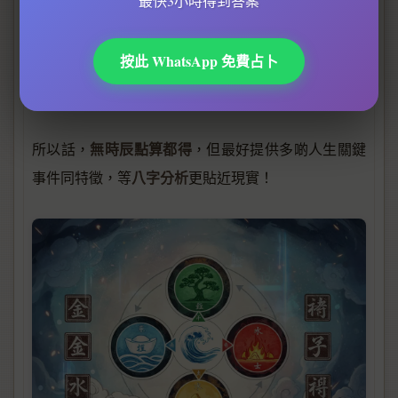
最快3小時得到答案
易經
天干
用
占卜問出佢性格外向、34歲離婚，再對照
地支
組合，推斷時柱係「戌時」（19-21點），後來客
按此 WhatsApp 免費占卜
人確認童年相片背面寫住「20:30出生」，證明推算合
理。
無時辰點算都得
所以話，
，但最好提供多啲人生關鍵
八字分析
事件同特徵，等
更貼近現實！