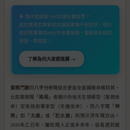
🌟 為什麼超過1000位網友都說準？
這位香港玄學家從討論區累積千則好評，現在
提供更專業的8000字命書服務。重點是有退款
保證，零風險！
了解為何大家都推薦 →
紫微鬥數
八字分析
同
嘅結合更能全面揭曉命格特質。
格局
比如紫微嘅「
」會顯示你係天生領導型（紫微坐
神
命）定係技術專家型（天機坐命），而八字嘅「
煞
太歲
犯太歲
」如「
」或「
」則預示流年嘅吉凶。
2026年乙巳年，屬蛇嘅人正值本命年，容易遇到變