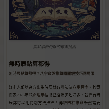
關於紫微鬥數的專業插圖
無時辰點算都得
無時辰點算都得？八字命盤推算嘅關鍵技巧同局限
八字算命
好多人都以為冇出生時辰就冇辦法做
，其實
命理學
而家2026年嘅
技術已經進步咗好多，就算冇時
四柱推命
辰都可以用特別方法推算！傳統
雖然需要