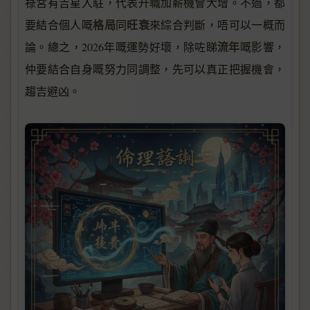
祿宮有吉星入駐，代表升職加薪機會大增。不過，都
格局
旺衰
要結合個人嘅
同
來綜合判斷，唔可以一概而
流年
論。總之，2026年嘅運勢好壞，除咗睇
嘅影響，
仲要結合自身嘅努力同調整，先可以真正把握機會，
趨吉避凶。