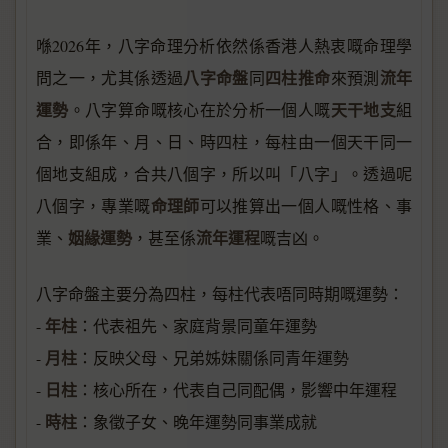
喺2026年，八字命理分析依然係香港人熱衷嘅命理學
八字命盤
四柱推命
流年
問之一，尤其係透過
同
來預測
運勢
天干地支
。八字算命嘅核心在於分析一個人嘅
組
合，即係年、月、日、時四柱，每柱由一個天干同一
個地支組成，合共八個字，所以叫「八字」。透過呢
命理師
八個字，專業嘅
可以推算出一個人嘅性格、事
姻緣運勢
流年運程
業、
，甚至係
嘅吉凶。
八字命盤主要分為四柱，每柱代表唔同時期嘅運勢：
年柱
-
：代表祖先、家庭背景同童年運勢
月柱
-
：反映父母、兄弟姊妹關係同青年運勢
日柱
-
：核心所在，代表自己同配偶，影響中年運程
時柱
-
：象徵子女、晚年運勢同事業成就