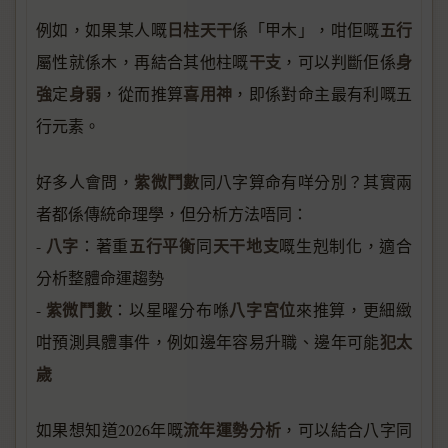
日柱天干
五行
例如，如果某人嘅
係「甲木」，咁佢嘅
干支
身
屬性就係木，再結合其他柱嘅
，可以判斷佢係
強
身弱
喜用神
定
，從而推算
，即係對命主最有利嘅五
行元素。
紫微鬥數
好多人會問，
同八字算命有咩分別？其實兩
者都係傳統命理學，但分析方法唔同：
八字
五行平衡
天干地支
-
：著重
同
嘅生剋制化，適合
分析整體命運趨勢
紫微鬥數
八字宮位
-
：以星曜分布喺
來推算，更細緻
犯太
咁預測具體事件，例如邊年容易升職、邊年可能
歲
流年運勢分析
如果想知道2026年嘅
，可以結合八字同