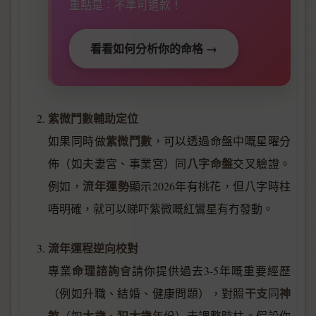
重點是：不準可退款！
看看如何分析你的命格 →
紫微鬥數輔助定位
紫微鬥數
如果同時做
，可以透過命盤中嘅星曜分
八字命盤
佈（如夫妻宮、事業宮）同
交叉驗證。
流年運勢
例如，
顯示2026年有桃花，但八字時柱
唔明確，就可以睇吓紫微嘅紅鸞星有冇發動。
流年運程逆向校對
命理諮詢
專業
會請你提供過去3-5年嘅重要經歷
干支
神
（例如升職、結婚、健康問題），對照
同
煞
太歲
犯太歲
（如
、
年份）去調整時柱。假設你