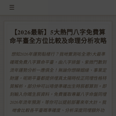
☰
【2026最新】5大熱門八字免費算
命平臺全方位比較及命理分析攻略
想知2026年運勢點樣行？我哋實測咗全港5大最準
確嘅免費八字算命平臺，由八字排盤、紫微鬥數到
流年運勢分析一應俱全！無論你想睇姻緣、事業定
財運，呢啲平臺都提供埋真太陽時校正同埋性格特
質解析，部分仲可以唔使準確出生時辰都算到。即
刻輸入你嘅生辰資料，免費獲取專屬八字命盤同埋
2026年流年預測，等你可以提前部署來年大計。我
哋會比較各平臺嘅準確度、分析深度同埋額外功