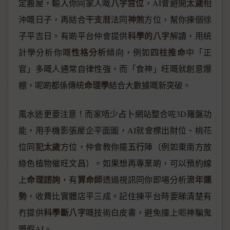
八字宮位
太歲
定搬屋，輸入你同家人嘅
，AI會避開
相
干支
神煞
沖嘅日子，再結合
曆法同
方位，幫你揀個徐
科學的八字
子平吉日。有啲平台仲會提供
解讀，用統
性格分析
四柱推命
計學分析你嘅
傾向，例如
中「正
官」多嘅人通常自律性強，而「食神」旺嘅就創意爆
命理學
棚，呢啲都係傳統
結合大數據嘅新突破。
占卜
風水迷更要注意！而家唔少
網站整合咗3D羅盤功
能，用手機影張屋企平面圖，AI就會標出財位、桃花
犯太歲
五行
位同
方位，仲會教你擺
陣（例如東南方放
綠色植物催旺文昌）。如果想再專業啲，可以預約線
命理諮詢
算命師
流年運
上
，有
透過視訊同你即場分析
勢
，收費比實體店平三成。記住揀平台時要睇清楚有
科學斷八字
冇提供
嘅技術白皮書，避免撞上呃神騙鬼
嘅假AI。