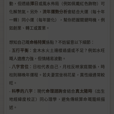
擇日
動，但透過
或風水佈局（例如佩戴紅色飾物）可
流年運勢分析
化解煞氣。另外，
會結合大運（每十年
一轉）同小運（每年變化），幫你把握關鍵時機，例
如創業、轉工或置業。
命格特質
想知自己嘅
係點？不妨留意以下細節：
五行平衡
-
：金木水火土邊樣過盛或不足？例如水旺
嘅人適應力強，但情緒易波動。
八字宮位
-
：日柱代表自己，月柱反映家庭關係，時
柱則睇晚年運程。若夫妻宮坐桃花星，異性緣通常較
旺。
科學的八字
命理諮詢
真太陽時
-
：現代
會結合
（出生
地經緯度校正）同心理學，避免傳統算命嘅籠統描
述。