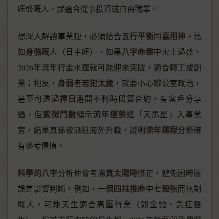
旺盛嘅人，就適合從事投資或自由職業。
五行平衡
喜用神
想深入解讀事業運，必須結合
同
。比
身強
八字命盤
如
嘅人（日主旺），如果
中火土過盛，
2026年流年行金水運就可能迎來突破，適合轉工或創
身弱
犯太歲
業；相反，
者若
，就要小心辦公室政治，
擇日
甚至可透過
避開不利時段簽合約。有客戶分享
紫微鬥數
流年運勢
過，佢
顯示
逢「天馬星」入事業
流年運程分析
宮，結果真係被派駐海外升職，證明
確
有參考價值。
科學的八字
真太陽時
分析仲會考慮
修正，避免因時區
四柱推命
七殺
誤差影響判斷。例如，一個
中
強而無制
嘅人，可能天生適合高壓行業（如金融、急症醫