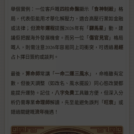
四柱命盤
食神制殺
舉個實例：一位客戶嘅
顯示「
」格
局，代表佢能用才華化解壓力，適合高壓行業如金融
流年運程
驛馬星
或法律；但
提醒2026年有「
」動，建
傷官見官
議佢把握海外發展機會。而另一位「
」格局
易經
嘅人，則需注意2026年容易同上司衝突，可透過
占卜擇日簽約或談判。
算命師
一命二運三風水
最後，
常講「
」，命格雖有定
數，但後天調整（如改名、風水擺設）同心態改變都
八字免費
能提升運勢。記住，
工具雖方便，但深入分
命理師
旺衰
析仍需專業
解讀，先至能避免誤判「
」或
流年
錯過關鍵嘅
機遇！