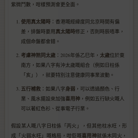
紫微鬥數，咁樣預測會更全面。
使用真太陽時
：香港嘅經緯度同北京時間有偏
真太陽時
差，排盤時要用
修正，否則時辰唔準，
成個命盤都會錯。
考慮神煞同太歲
太歲
：2026年係乙巳年，
位於東
南方，如果八字有沖太歲嘅組合（例如日柱係
「亥」），就要特別注意健康同事業波動。
五行補救
身弱
：如果八字
，可以透過顏色、行
喜用神
業、風水擺設來加強
，例如五行缺火嘅人
可以著紅色衫、從事電子行業。
假設某人嘅八字日柱係「丙火」，但其他柱水旺，形
喜用神
成「火弱水旺」嘅格局，咁佢嘅
就係木同火，