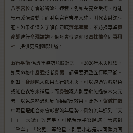
八字宮位
亦會影響流年運程，例如夫妻宮受衝，可能
預示感情波動；而財帛宮有吉星入駐，則代表財運亨
流年運程
算
通。如果想深入了解自己嘅
，不妨搵專業
命師
命理諮詢
四柱推命
喜用
進行
，佢哋會根據你嘅
同
神
，提供更具體嘅建議。
五行平衡
係流年運勢嘅關鍵之一。2026年木火旺盛，
身強
身弱
如果命格中
或者
，都需要調整五行嘅平衡。
身弱
例如，
嘅人如果五行缺木火，可以透過穿戴綠色
身強
或紅色衣物來補運；而
嘅人則要避免過多木火元
紫微鬥數
素，以免運勢過旺反而招致反效果。此外，
中嘅星曜組合亦會影響流年運勢，例如流年遇到「天
同」「天梁」等吉星，可能預示平安順遂；若遇到
「擎羊」「陀羅」等煞星，則要小心是非同健康問