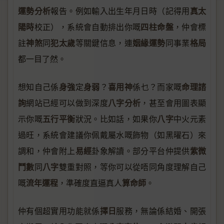
運勢分析
真太
報告。例如輸入出生年月日時（記得用
陽時
四柱命盤
校正），系統會自動排出你嘅
，仲會標
神煞
犯太歲
姻緣運勢
格局
註
同
等關鍵信息，連
同事業
都一目了然。
身強
身弱
喜用神
命理諮
想知自己係
定
？
係乜？而家嘅
詢
八字分析
網站已經可以做到深度
，甚至會用圖表顯
五行平衡
八字
示你嘅
狀況。比如話，如果你
中火元素
過旺，系統會建議你佩戴屬水嘅飾物（如黑曜石）來
易經
紫微
調和，仲會附上
卦象解讀。部分平台仲提供
鬥數
八字
同
雙重對照，等你可以從唔同角度理解自己
流年運程
算命師
嘅
，準確度直逼真人
。
擇日
仲有個超實用功能就係
服務，無論係結婚、開張