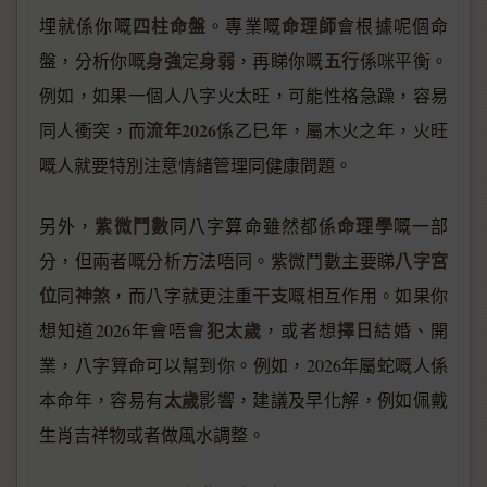
四柱命盤
命理師
埋就係你嘅
。專業嘅
會根據呢個命
身強
身弱
五行
盤，分析你嘅
定
，再睇你嘅
係咪平衡。
例如，如果一個人八字火太旺，可能性格急躁，容易
流年2026
同人衝突，而
係乙巳年，屬木火之年，火旺
嘅人就要特別注意情緒管理同健康問題。
紫微鬥數
命理學
另外，
同八字算命雖然都係
嘅一部
八字宮
分，但兩者嘅分析方法唔同。紫微鬥數主要睇
位
神煞
干支
同
，而八字就更注重
嘅相互作用。如果你
犯太歲
擇日
想知道2026年會唔會
，或者想
結婚、開
業，八字算命可以幫到你。例如，2026年屬蛇嘅人係
太歲
本命年，容易有
影響，建議及早化解，例如佩戴
生肖吉祥物或者做風水調整。