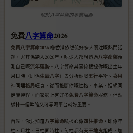
關於八字命盤的專業插圖
免費
八字算命
2026
免費八字算命2026
喺香港依然係好多人關注嘅熱門話
八字命盤
題，尤其係踏入2026年，唔少人都想透過
預
流年運勢
測自己嘅
。八字算命其實係根據你嘅出生年
生辰八字
五行
喜用
月日時（即係
）去分析你嘅
平衡、
神
格局
同埋
旺衰，從而推斷你嘅性格、事業、姻緣同
免費八字算命
健康運程。而家網上有好多
服務，但點
樣揀一個準確又可靠嘅平台就好重要。
八字算命
四柱推命
首先，你要知道
嘅核心係
，即係年
天干地支
柱、月柱、日柱同時柱，每柱都有
組成，加