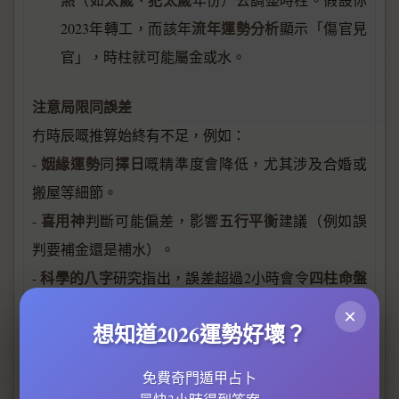
流年運勢分析
2023年轉工，而該年
顯示「傷官見
官」，時柱就可能屬金或水。
注意局限同誤差
冇時辰嘅推算始終有不足，例如：
姻緣運勢
擇日
-
同
嘅精準度會降低，尤其涉及合婚或
搬屋等細節。
喜用神
五行平衡
-
判斷可能偏差，影響
建議（例如誤
判要補金還是補水）。
科學的八字
四柱命盤
-
研究指出，誤差超過2小時會令
格局
旺衰
嘅
同
分析失準30%以上。
×
想知道2026運勢好壞？
實用例子
免費奇門遁甲占卜
命理師
有位客人只知自己係「1985年夜晚出世」，
先