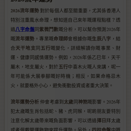
2026流年運勢
對於每個人都至關重要，尤其係香港人
特別注重風水命理，想知道自己來年嘅運程點樣？透
八字命盤
紫微鬥數
過
同
嘅分析，可以幫你預測2026年
流年運勢
命理師
生辰八字
嘅
。專業嘅
會根據你嘅
，結
天干地支
五行
合
同
嘅變化，詳細解讀你嘅事業、財
運、健康同感情運勢。例如，2026年係乙巳年，天干
五行
屬木，地支屬火，對於
中喜木火嘅人來講，呢一
年可能係大展拳腳嘅好時機；相反，如果命格忌木
火，就要格外小心，避免衝動投資或者重大決策。
流年運勢分析
太歲
神煞
仲會考慮到
同
嘅影響。2026年
犯太歲嘅生肖包括蛇、豬、虎同猴，呢啲朋友要特別
擇日
注意化解太歲帶來嘅負面影響，可以透過
拜太歲
四柱命盤
或者佩戴開運飾物來提升運勢。另外，
中嘅