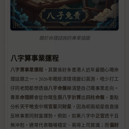
關於命理諮詢的專業插圖
八字算事業運程
八字算事業運程
，其實係好多香港人近年最關心嘅命
理話題之一。2026年嘅經濟環境變幻莫測，唔少打工
八字命盤
仔同老闆都想透過
睇清楚自己嘅事業走向。
命理師
生辰八字計算
四柱命盤
專業
會從你嘅
出
，重點
天干地支
官星
財星
分析
中嘅
同
，因為呢兩組星宿直接
正官
反映事業同財富運勢。例如，如果八字中
透干且
偏財
無沖剋，通常代表職場穩定、易得上司賞識；而