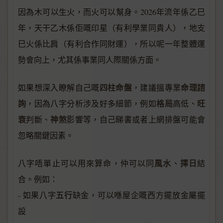
因為木可以生火，而火可以幫身。2026年流年係乙巳
年，天干乙木係佢嘅印星（有利學業同貴人），地支
巳火係比肩（有利合作同財運），所以呢一年整體運
勢會向上，尤其係事業同人際關係方面。
四柱命盤
命理諮
如果想深入瞭解自己嘅
，建議搵專業
詢
格局
旺
，因為八字分析涉及好多細節，例如
高低、
衰
神煞
判斷、
影響等，自己睇書或者上網排盤可能會
忽略關鍵因素。
風水
擇日
八字唔單止可以用來算命，仲可以同
、
結
合。例如：
五行
- 如果八字
缺金，可以喺屋企嘅西方擺放金屬擺
設