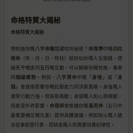
命格特質大揭秘
命格特質大揭秘
八字命盤
命理學
四柱
想知道你嘅
隱藏咗咩秘密？
中嘅
推命
（年、月、日、時柱）就好似你嘅人生密碼，透
天干地支
五行
過
同
嘅互動，可以解鎖你嘅性格、事業
姻緣運勢
八字算命
身強
身
同
。例如，
中嘅「
」或「
弱
」會直接影響你嘅抗壓能力同決策風格。身強嘅人
通常行動力強，但容易衝動；身弱嘅人則心思細膩，
命理師
喜用神
但易受外界影響。
會根據你嘅
（五行中
最需要補足嘅元素）提供具體建議，例如缺火嘅人適
合從事創意行業，而缺金嘅人則需要培養紀律性。