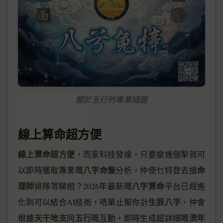
關於五行的專業插圖
線上算命超方便
線上算命超方便
，而家科技發達，只要撳幾個掣就可
八字命盤
命
以即時獲取專業嘅
分析，仲使乜特登去搵
理師
八字算命
排隊等睇相？2026年最新嘅
平台已經進
生辰八字
化到可以結合AI技術，唔單止幫你計
，仲會
天干地支
五行
流年
根據
同
嘅互動，即時生成超詳細嘅