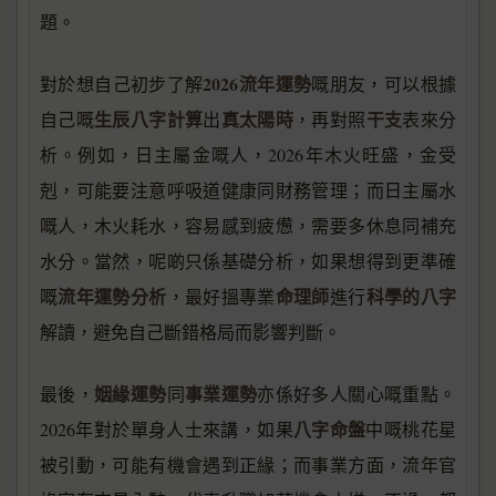
題。
2026流年運勢
對於想自己初步了解
嘅朋友，可以根據
生辰八字計算
真太陽時
干支
自己嘅
出
，再對照
表來分
析。例如，日主屬金嘅人，2026年木火旺盛，金受
剋，可能要注意呼吸道健康同財務管理；而日主屬水
嘅人，木火耗水，容易感到疲憊，需要多休息同補充
水分。當然，呢啲只係基礎分析，如果想得到更準確
流年運勢分析
命理師
科學的八字
嘅
，最好搵專業
進行
解讀，避免自己斷錯格局而影響判斷。
姻緣運勢
事業運勢
最後，
同
亦係好多人關心嘅重點。
八字命盤
2026年對於單身人士來講，如果
中嘅桃花星
被引動，可能有機會遇到正緣；而事業方面，流年官