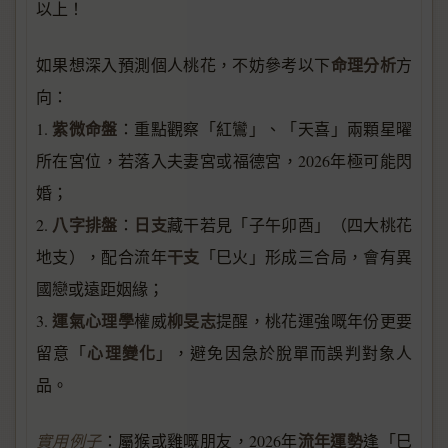
以上！
命理分析
如果想深入預測個人桃花，不妨參考以下
方
向：
紫微命盤
1.
：重點觀察「紅鸞」、「天喜」兩顆星曜
所在宮位，若落入夫妻宮或福德宮，2026年極可能閃
婚；
八字排盤
日支
2.
：
藏干若見「子午卯酉」（四大桃花
干支
地支），配合流年
「巳火」形成三合局，會有異
國戀或遠距姻緣；
運氣心理學
柳旻志
3.
權威
提醒，桃花運強嘅年份更要
心理變化
留意「
」，避免因急於脫單而誤判對象人
品。
流年運勢
實用例子
：屬猴或雞嘅朋友，2026年
逢「巳