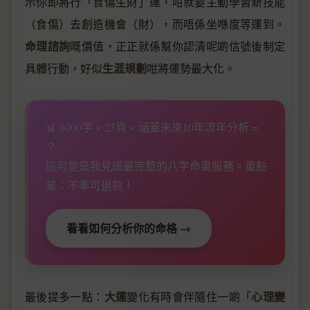
示你即將行「食傷生財」運，咁就要主動學習新技能
（食傷）去創造機會（財），而唔係坐喺度等運到。
命理諮詢
嘅價值，正正就係幫你認清呢啲信號後制定
生涯規劃
具體行動，好似
咁將運勢最大化。
📊 8000字 × 25頁 × 涵蓋未來10年流年分析 =
？
這可能是我見過最完整的八字命書服務。重點
是：不準可退款！
看看如何分析你的命格 →
大運
心理變
最後提多一點：
變化有時會伴隨住一啲「