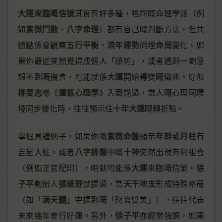
大運來臨嘅信號
其實有好多種，唔同嘅命理學派（例
紫微鬥數
八字命理
如
、
）都有自己嘅判斷方法，但共
五行平衡
流年運勢
命局
通點係會觀察
、
同埋
變化。如
果你最近突然覺得成個人「順咗」，或者遇到一啲意
大運
想不到嘅機會，可能就係
開始轉變嘅徵兆。好似
柳旻志
運氣心理學
喺《
》入面講過，當人嘅心理同環
十年大運
境同步變化時，往往預示住
嘅轉折點。
紫微命盤
年幹
月柱
舉個具體例子，如果你嘅
顯示
或
有
八字排盤
十神
吉星入駐，或者
中嘅
突然出現有利組合
大運
徐
（例如正官配印），咁就可能係
來臨嘅信號。
子平
張盛舒
天干地支
創辦人
就提過，當
形成特殊格局
滴天髓
（如「
」中提到嘅「財官雙美」），往往代表
徐子平
未來幾年會行好運。另外，
亦經常強調，如果