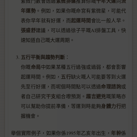
紫微排盤
十年大運
流
紫微鬥數會透過
推算你嘅
同
年運勢
。例如，如果你嘅命宮有紫微星，可能代
起運時間
表你早年就有好運，而
會比一般人早。
張盛舒
建議，可以透過徐子平嘅AI排盤工具，快
速知道自己嘅大運周期。
五行平衡與趨勢判斷
：
命局
你嘅
中如果某種五行過強或過弱，都會影響
五行
起運時間。例如，
缺火嘅人可能要等到火運
命理諮詢
先至行好運，而呢個時間點可以透過
或
干支
趨吉避兇
者自己研究
組合嚟預測。
嘅策略亦
身體力行
可以幫助你提前準備，等運到時能夠
把
握機會。
年幹
舉個實際例子，如果你係1995年乙亥年出生，
係