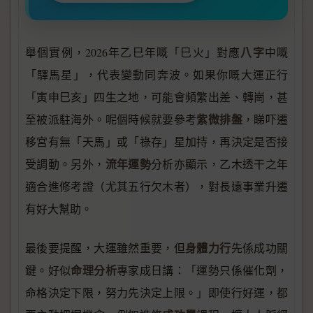
八字
舉個實例，2026年乙巳年嘅「巳火」對應
中嘅
「驛馬星」，代表變動同奔波。如果你嘅大運正行
「寅申巳亥」四生之地，可能會頻繁出差、轉崗，甚
紫微排盤
至被派駐海外。呢個時候就要參考
，睇吓遷
移宮有無「天馬」或「祿存」星加持，再決定是否接
流年運勢
受調動。另外，
分析亦顯示，乙木透干之年
適合進修考證（尤其五行欠木者），對長遠事業升遷
有好大幫助。
身體力行
最後要提醒，大運雖然重要，但
先係成功關
命理分析
鍵。好似
專家成日講：「運勢只係催化劑，
命格決定下限，努力先決定上限。」即使行好運，都