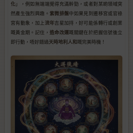
化
」，例如無端端覺得充滿幹勁，或者對某啲領域突
紫微排盤
然產生強烈興趣。
中如果見到遷移宮或官祿
流年
宮有動象，加上
吉星加持，好可能係轉行或創業
造命改運
嘅黃金期。記住，
嘅關鍵在於把握信號後立
天時地利人和
即行動，唔好錯過
嘅完美時機！