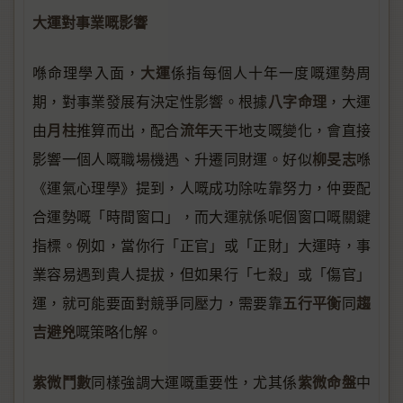
大運對事業嘅影響
大運
喺命理學入面，
係指每個人十年一度嘅運勢周
八字命理
期，對事業發展有決定性影響。根據
，大運
月柱
流年
由
推算而出，配合
天干地支嘅變化，會直接
柳旻志
影響一個人嘅職場機遇、升遷同財運。好似
喺
《運氣心理學》提到，人嘅成功除咗靠努力，仲要配
合運勢嘅「時間窗口」，而大運就係呢個窗口嘅關鍵
指標。例如，當你行「正官」或「正財」大運時，事
業容易遇到貴人提拔，但如果行「七殺」或「傷官」
五行平衡
趨
運，就可能要面對競爭同壓力，需要靠
同
吉避兇
嘅策略化解。
紫微鬥數
紫微命盤
同樣強調大運嘅重要性，尤其係
中