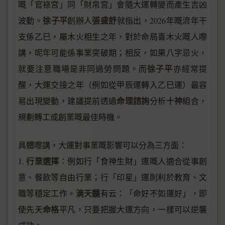
嘅「官祿宮」同「財帛宮」會隨大運轉變而產生吉凶
徐子平
張盛舒
波動。
創辦人
就指出，2026年嘅流年干
支係乙巳，屬木火相生之年，對於命局喜木火嘅人嚟
講，呢年可能係事業突破期；相反，如果八字忌火，
徐子平
就要注意職場是非同過勞問題。而
亦經常提
醒，大運交接之年（例如從甲辰運轉入乙巳運）最容
命理諮詢
十神
易出現變動，建議提前透過
分析
組合，
規劃轉工或創業嘅最佳時機。
具體嚟講，大運對事業嘅影響可以分為三方面：
行業選擇
1.
：例如行「食神生財」運嘅人適合從事創
意、餐飲等自由行業；行「印星」運則利於教育、文
滴天髓
職等穩定工作。
有云：「命好不如運好」，即
命格
使先天
平凡，只要把握大運方向，一樣可以逆襲