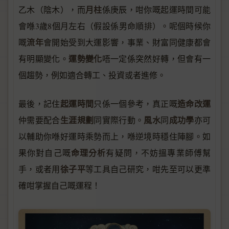
月柱
乙木（陰木），而
係庚辰，咁你嘅起運時間可能
會喺3歲8個月左右（假設係男命順排）。呢個時候你
流年
嘅
會開始受到大運影響，事業、財富同健康都會
運勢變化
有明顯變化。
唔一定係突然好轉，但會有一
個趨勢，例如適合轉工、投資或者進修。
起運時間
造命改運
最後，記住
只係一個參考，真正嘅
生涯規劃
風水
成功學
仲需要配合
同實際行動。
同
亦可
以輔助你喺好運時乘勢而上，喺逆境時穩住陣腳。如
命理分析
果你對自己嘅
有疑問，不妨搵專業師傅幫
徐子平
手，或者用
等工具自己研究，咁先至可以更準
確咁掌握自己嘅運程！