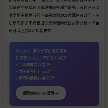
命理
趨吉避兇
關鍵在於點樣利用
知識去
，等自己可以
2026大運
喺變動中穩步前行。如果你對
仲有疑問，不
徐子平
命理師
妨參考
或者搵專業
做個詳細分析，等自
己可以更清晰咁規劃未來！
😰 2026年運勢會更好還是更差？
與其擔心未來，不如提前知道：
• 今年運勢是好是壞?
• 財運事業運何時到?
• 哪個時期最適合投資?
獲取你的2026指南 →