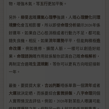
五行
物，增強木氣，等
更加平衡。
柳旻志
運氣心理學
心理變化
環
另外，
嘅
強調，人嘅
同
境變化
命理分析
會互相影響，所以即使
顯示2026年係
好運年，如果自己心態消極或者行動力不足，都可能
流年運勢
造
錯失良機。相反，如果
平平，但能夠積極
命改運
，例如進修、擴闊人脈，一樣可以創造好結
命理諮詢
命格解析
果。
嘅作用就係幫你認清自己嘅
，
生涯規劃
再制定合適嘅
，等你可以更有方向咁迎接新
一年。
吉凶判斷
流年
最後，要提提大家，
唔係單靠一個
或者
大運
紫微排盤
八字命理
就決定晒，而係要綜合
、
同個
人實際情況去評估。例如，2026年對某些人嚟講可能
係財運爆發之年，但對另一些人就可能係挑戰重重。