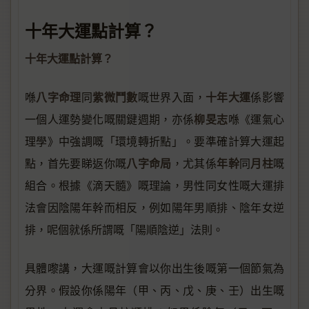
十年大運點計算？
十年大運點計算？
八字命理
紫微鬥數
十年大運
喺
同
嘅世界入面，
係影響
柳旻志
一個人運勢變化嘅關鍵週期，亦係
喺《運氣心
理學》中強調嘅「環境轉折點」。要準確計算大運起
八字命局
年幹
月柱
點，首先要睇返你嘅
，尤其係
同
嘅
組合。根據《滴天髓》嘅理論，男性同女性嘅大運排
法會因陰陽年幹而相反，例如陽年男順排、陰年女逆
排，呢個就係所謂嘅「陽順陰逆」法則。
具體嚟講，大運嘅計算會以你出生後嘅第一個節氣為
分界。假設你係陽年（甲、丙、戊、庚、壬）出生嘅