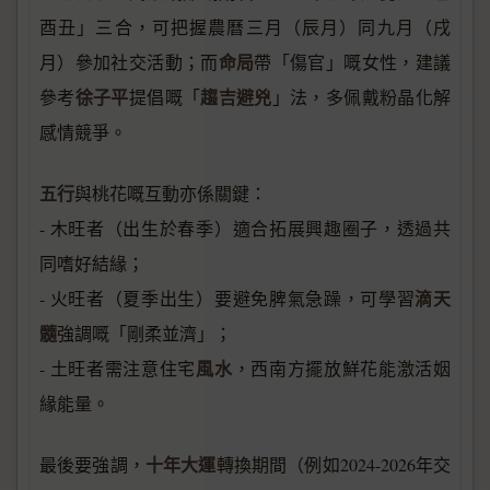
酉丑」三合，可把握農曆三月（辰月）同九月（戌
命局
月）參加社交活動；而
帶「傷官」嘅女性，建議
徐子平
趨吉避兇
參考
提倡嘅「
」法，多佩戴粉晶化解
感情競爭。
五行
與桃花嘅互動亦係關鍵：
- 木旺者（出生於春季）適合拓展興趣圈子，透過共
同嗜好結緣；
滴天
- 火旺者（夏季出生）要避免脾氣急躁，可學習
髓
強調嘅「剛柔並濟」；
風水
- 土旺者需注意住宅
，西南方擺放鮮花能激活姻
緣能量。
十年大運
最後要強調，
轉換期間（例如2024-2026年交