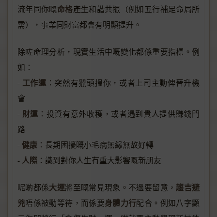
命格
流年同你嘅
產生和諧共振（例如五行補足命局所
需），事業同財富都會有明顯提升。
除咗命理分析，現實生活中嘅變化都係重要指標。例
如：
工作運
-
：突然有獵頭搵你，或者上司主動俾晉升機
會
財運
-
：投資有意外收穫，或者遇到貴人提供賺錢門
路
健康
-
：長期困擾嘅小毛病無緣無故好轉
人際
-
：識到對你人生有重大影響嘅新朋友
大運
趨吉避
呢啲都係
將至嘅常見現象。不過要留意，
兇
身體力行
唔係被動等待，而係要
配合。例如八字顯