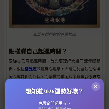
關於紫微鬥數的專業插圖
點樣睇自己起運時間？
起運時間
大運
流年
要睇自己嘅
，首先要理解
同
嘅關
柳旻志
運氣心理學
係。根據
嘅
，人嘅運勢會隨住環境
紫微鬥數
八字命理
同心理變化而起伏，而
同
就係最常
八字
月柱
用嚟推算起運時間嘅工具。例如，
中嘅
代表
×
想知道2026運勢好壞？
年幹
干支
命局
一個人嘅「提綱」，而
同
組合會影響
嘅
徐子平
五行平衡，從而決定大運嘅起始時間。
創辦人
免費奇門遁甲占卜
張盛舒
大運
就指出，起運時間通常由出生後嘅第一個