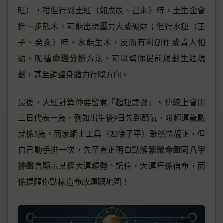
旺），咁佢行到土運（如戊辰、己未）時，土生金會
進一步剋木，可能出現壓力大或破財；但行水運（壬
子、癸亥）時，水能生木，反而有利創作或貴人相
命理分析
助。呢種
方法，可以幫你提前規劃生涯規
劃，甚至調整身體力行嘅方向。
最後，大運計算仲要留意「起運歲數」。傳統上會用
三日代表一歲，例如出生後9日先到節氣，咁起運歲數
就係3歲。而家網上工具（如徐子平）雖然快靚正，但
紫微命盤
八字
自己動手排一次，先至真正明白點解
同
排盤
會顯示某個大運趨勢。記住，大運唔係宿命，而
係提醒你點樣造命改運嘅地圖！