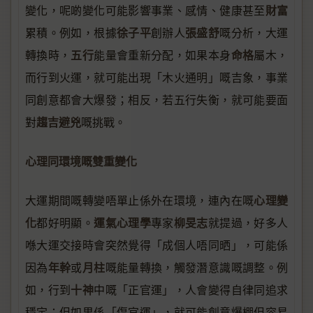
財富
變化，呢啲變化可能影響事業、感情、健康甚至
徐子平
張盛舒
累積。例如，根據
創辦人
嘅分析，大運
五行
命格
轉換時，
能量會重新分配，如果本身
屬木，
而行到火運，就可能出現「木火通明」嘅吉象，事業
同創意都會大爆發；相反，若五行失衡，就可能要面
趨吉避兇
對
嘅挑戰。
心理同環境嘅雙重變化
心理變
大運期間嘅轉變唔單止係外在環境，連內在嘅
化
運氣心理學
柳旻志
都好明顯。
專家
就提過，好多人
喺大運交接時會突然覺得「成個人唔同晒」，可能係
年幹
月柱
因為
或
嘅能量轉換，觸發潛意識嘅調整。例
十神
如，行到
中嘅「正官運」，人會變得自律同追求
穩定；但如果係「傷官運」，就可能創意爆棚但容易