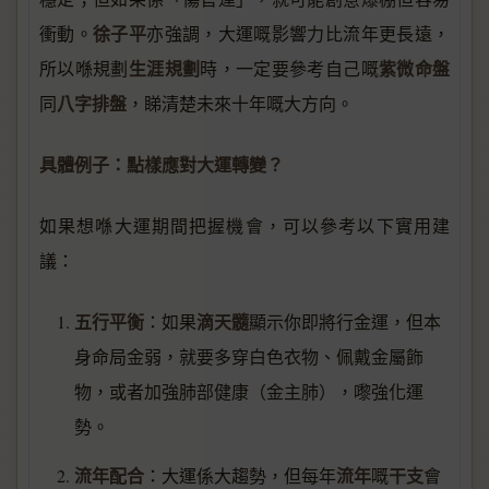
徐子平
衝動。
亦強調，大運嘅影響力比流年更長遠，
生涯規劃
紫微命盤
所以喺規劃
時，一定要參考自己嘅
八字排盤
同
，睇清楚未來十年嘅大方向。
具體例子：點樣應對大運轉變？
如果想喺大運期間把握機會，可以參考以下實用建
議：
五行平衡
滴天髓
：如果
顯示你即將行金運，但本
身命局金弱，就要多穿白色衣物、佩戴金屬飾
物，或者加強肺部健康（金主肺），嚟強化運
勢。
流年配合
流年
干支
：大運係大趨勢，但每年
嘅
會