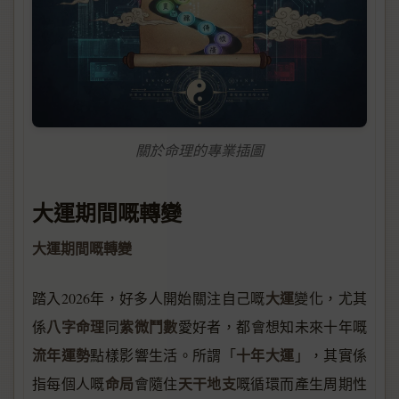
關於命理的專業插圖
大運期間嘅轉變
大運期間嘅轉變
大運
踏入2026年，好多人開始關注自己嘅
變化，尤其
八字命理
紫微鬥數
係
同
愛好者，都會想知未來十年嘅
流年運勢
十年大運
點樣影響生活。所謂「
」，其實係
命局
天干地支
指每個人嘅
會隨住
嘅循環而產生周期性