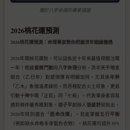
關於八字命理的專業插圖
2026桃花運預測
2026桃花運預測：命理專家教你把握流年姻緣機遇
2026年嘅桃花運勢，可以話係近十年來最值得關注嘅
紫微鬥數
八字命理
天干地支
一年！根據
同
分析，流年
年幹
組合（乙巳年）對感情運有明顯加持，尤其係
月柱
「乙木」象徵溫柔緣份，而
配合火土旺象，更易
十神
引動
中嘅「正官」同「七殺」，代表單身者容易
徐子平
張盛舒
遇到條件優秀嘅對象。
創辦人
就指出，
造命改運
五行平衡
2026年特別適合「
」，若能掌握
（例如缺水命格多穿藍色衣物），桃花運可提升30%