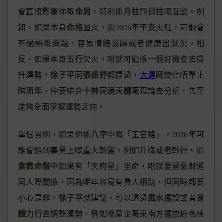
命局
月柱
日柱
會直接影響你嘅
，特別係
同
嘅互動。例
命格
干支
如，如果本身
屬火，而2026年
火旺，可能會
有過熱嘅問題，容易情緒暴躁或者健康出狀況。相
五行
反，如果本身
欠火，咁就可能係一個好機會去提
徐子平
張盛舒
升運勢。
同
都提過，
大運
嘅變化唔單止
流年
十神
滴天髓
睇
，仲要結合
同
嘅理論去分析，先至
能夠全面掌握運勢走向。
八字
舉個實例，如果你係
中嘅「正官格」，2026年可
能會遇到事業上嘅重大轉變，例如升職或者轉行。而
紫微命盤
中如果有「天府星」坐命，咁就要留意財運
同人際關係，因為呢年容易有貴人相助，但同時都要
徐子平
風水
身
小心是非。
就建議，可以透過
擺設或者
體力行
去調整運勢，例如喺屋企嘅東南方擺放綠色植