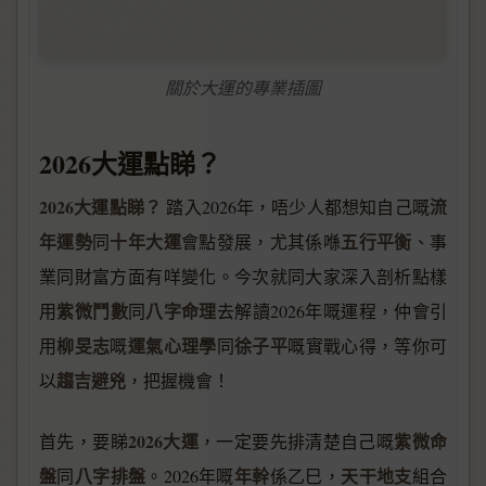
關於大運的專業插圖
2026大運點睇？
2026大運點睇？
流
踏入2026年，唔少人都想知自己嘅
年運勢
十年大運
五行平衡
同
會點發展，尤其係喺
、事
業同財富方面有咩變化。今次就同大家深入剖析點樣
紫微鬥數
八字命理
用
同
去解讀2026年嘅運程，仲會引
柳旻志
運氣心理學
徐子平
用
嘅
同
嘅實戰心得，等你可
趨吉避兇
以
，把握機會！
2026大運
紫微命
首先，要睇
，一定要先排清楚自己嘅
盤
八字排盤
年幹
天干地支
同
。2026年嘅
係乙巳，
組合