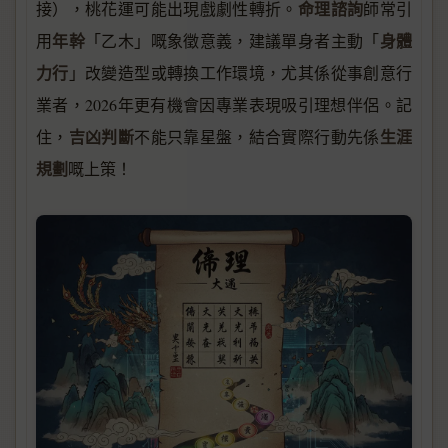
命理諮詢
接），桃花運可能出現戲劇性轉折。
師常引
年幹
身體
用
「乙木」嘅象徵意義，建議單身者主動「
力行
」改變造型或轉換工作環境，尤其係從事創意行
業者，2026年更有機會因專業表現吸引理想伴侶。記
吉凶判斷
生涯
住，
不能只靠星盤，結合實際行動先係
規劃
嘅上策！