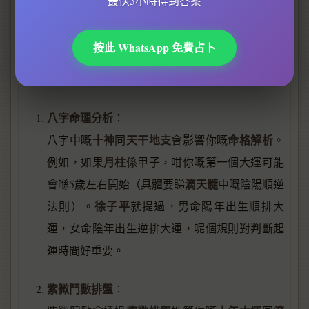
最快3小時得到答案
八字排盤
紫微
開始計算，而呢個時間點可以透過
或者
命盤
精確推算。
按此 WhatsApp 免費占卜
如果你想知道自己嘅起運時間，可以參考以下方法：
八字命理分析
：
十神
天干地支
命格解析
八字中嘅
同
會影響你嘅
。
月柱
例如，如果
係甲子，咁你嘅第一個大運可能
滴天髓
會喺5歲左右開始（具體要睇
中嘅陰陽順逆
徐子平
法則）。
就提過，男命陽年出生順排大
運，女命陰年出生逆排大運，呢個規則對判斷起
運時間好重要。
紫微鬥數排盤
：