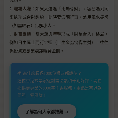
成功。
職場人際
2.
：如果大運逢「比劫奪財」，容易遇到同
事搶功或合夥糾紛，此時要低調行事，兼用風水擺設
（如黑曜石）化解小人。
財富累積
年幹
3.
：當大運與
形成「財星合入」格局，
例如日主屬土而行金運（土生金為食傷生財），往往
係投資或副業賺錢嘅黃金期。
🌟 為什麼超過1000位網友都說準？
這位香港玄學家從討論區累積千則好評，現在
提供更專業的8000字命書服務。重點是有退款
保證，零風險！
了解為何大家都推薦 →