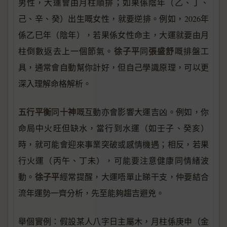
男性，大運會由月柱順排；如果係陰年（乙、丁、
己、辛、癸）出生嘅女性，就要逆排。例如，2026年
係乙巳年（陰年），若果係女性命主，大運就要由月
徐子平
張盛舒
柱倒數返去上一個節氣。
同
嘅排盤工
具，通常會自動幫你計好，但自己學識原理，可以更
深入理解命格解析。
五行平衡
十神
同
嘅互動亦會影響大運吉凶。例如，你
命局中火旺但缺水，當行到水運（如壬子、癸亥）
時，就可能會迎來事業突破或感情機遇；相反，若果
行火運（丙午、丁未），可能要注意健康同情緒波
徐子平
動。
經常提醒，大運唔單止睇干支，仲要結合
流年運勢一齊分析，先至能夠趨吉避兇。
舉個實例：假設某人八字日主屬木，月柱係庚申（金